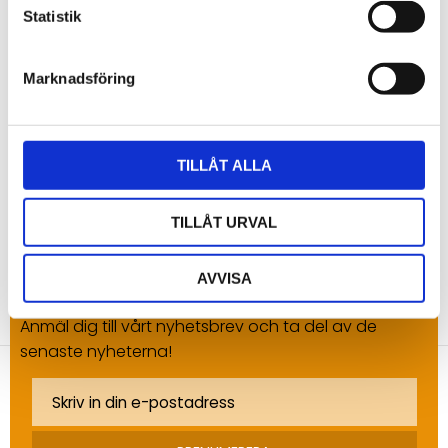
Du
Statistik
Marknadsföring
TILLÅT ALLA
Bli den första att lämna ett omdöme.
TILLÅT URVAL
AVVISA
NYHETSBREV
Anmäl dig till vårt nyhetsbrev och ta del av de
senaste nyheterna!