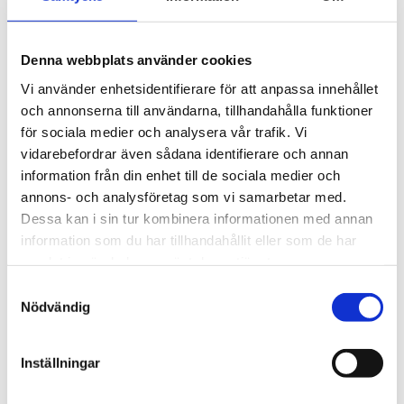
• Plug & Play enkelhet för enkel installation
Mått (BxDxH): 100x98x28mm
Denna webbplats använder cookies
Vikt: 260g
Vi använder enhetsidentifierare för att anpassa innehållet
och annonserna till användarna, tillhandahålla funktioner
för sociala medier och analysera vår trafik. Vi
vidarebefordrar även sådana identifierare och annan
information från din enhet till de sociala medier och
annons- och analysföretag som vi samarbetar med.
Dessa kan i sin tur kombinera informationen med annan
information som du har tillhandahållit eller som de har
samlat in när du har använt deras tjänster.
STÄLL EN FRÅGA OM PRODUKTEN
Samtyckesval
Nödvändig
Inställningar
Omdömen