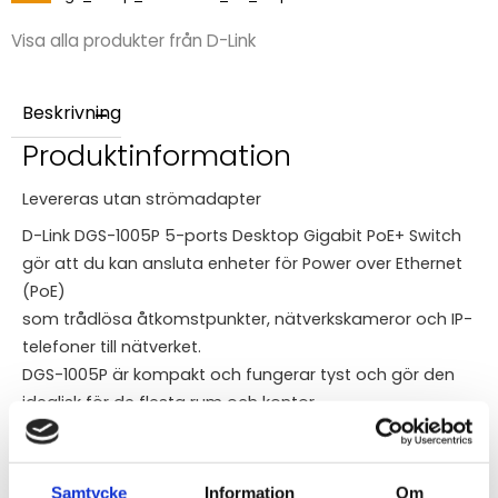
Visa alla produkter från D-Link
Beskrivning
Produktinformation
Levereras utan strömadapter
D-Link DGS-1005P 5-ports Desktop Gigabit PoE+ Switch
gör att du kan ansluta enheter för Power over Ethernet
(PoE)
som trådlösa åtkomstpunkter, nätverkskameror och IP-
telefoner till nätverket.
DGS-1005P är kompakt och fungerar tyst och gör den
idealisk för de flesta rum och kontor.
• 5x Gigabit Ethernet-portar (4x PoE+ portar)
• PoE +, 60W strömbudget
Samtycke
Information
Om
• 10 Gbps omkopplingskapacitet