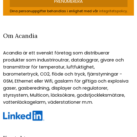
PRENUMERERA
Dina personuppgifter behandlas i enlighet med vår
integritetspolicy
.
Om Acandia
Acandia är ett svenskt företag som distribuerar
produkter som industriroutrar, dataloggrar, givare och
transmittrar för temperatur, luftfuktighet,
barometertryck, CO2, flöde och tryck, fjärrstyrningar -
GSM, Ethernet eller Wifi, gaslarm för giftiga och explosiva
gaser, gasberedning, displayer och regulatorer,
styrsystem, Multicon, läcksökare, godstjockleksmätare,
vattenläckagelarm, väderstationer m.m.