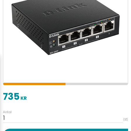
735
KR
Antal
st