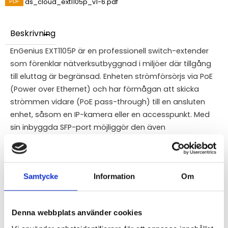
ds_cloud_ext1105p_v1-6.pdf
Beskrivning
EnGenius EXT1105P är en professionell switch-extender
som förenklar nätverksutbyggnad i miljöer där tillgång
till eluttag är begränsad. Enheten strömförsörjs via PoE
(Power over Ethernet) och har förmågan att skicka
strömmen vidare (PoE pass-through) till en ansluten
enhet, såsom en IP-kamera eller en accesspunkt. Med
sin inbyggda SFP-port möjliggör den även
fiberanslutning direkt till installationspunkten, vilket
eliminerar avståndsbegränsningar. Hela enheten
hanteras centralt via EnGenius Cloud, vilket ger dig full
Samtycke
Information
Om
kontroll över VLAN och nätverkssäkerhet utan krav på
lokal konfiguration.
Mer om produkten:
EnGenius EXT1105P Switch
Denna webbplats använder cookies
Extender (PoE-passthrough)