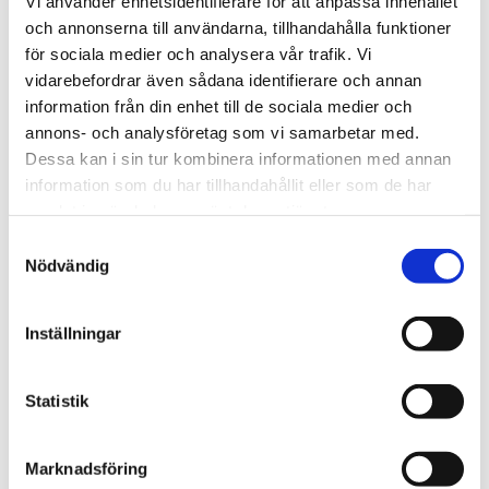
Vi använder enhetsidentifierare för att anpassa innehållet
och annonserna till användarna, tillhandahålla funktioner
STÄLL EN FRÅGA OM PRODUKTEN
för sociala medier och analysera vår trafik. Vi
vidarebefordrar även sådana identifierare och annan
information från din enhet till de sociala medier och
Viktigaste egenskaper
Kort teknisk
annons- och analysföretag som vi samarbetar med.
sammanfattning
I paketet
Dessa kan i sin tur kombinera informationen med annan
information som du har tillhandahållit eller som de har
samlat in när du har använt deras tjänster.
Omdömen
Samtyckesval
Nödvändig
Du
Inställningar
Statistik
Marknadsföring
Bli den första att lämna ett omdöme.