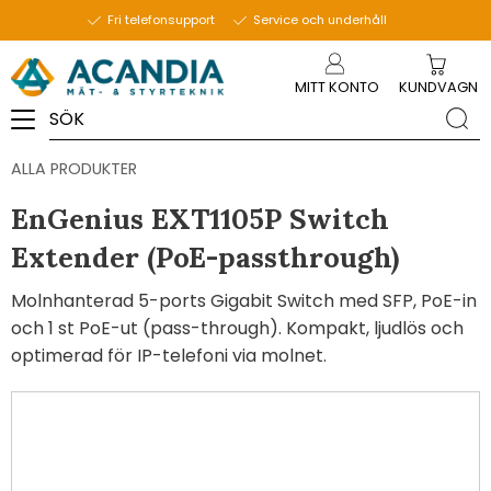
Fri telefonsupport
Service och underhåll
Meny
MITT KONTO
KUNDVAGN
ALLA PRODUKTER
EnGenius EXT1105P Switch
Extender (PoE-passthrough)
Molnhanterad 5-ports Gigabit Switch med SFP, PoE-in
och 1 st PoE-ut (pass-through). Kompakt, ljudlös och
optimerad för IP-telefoni via molnet.