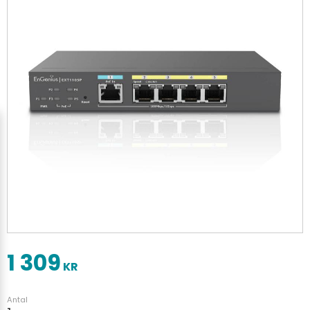
1 309
KR
Antal