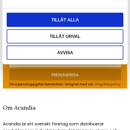
TILLÅT ALLA
NYHETSBREV
TILLÅT URVAL
Anmäl dig till vårt nyhetsbrev och ta del av de
senaste nyheterna!
AVVISA
PRENUMERERA
Dina personuppgifter behandlas i enlighet med vår
integritetspolicy
.
Om Acandia
Acandia är ett svenskt företag som distribuerar