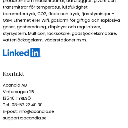
produkter som industriroutrar, dataloggrar, givare och
transmittrar för temperatur, luftfuktighet,
barometertryck, CO2, flöde och tryck, fjärrstyrningar -
GSM, Ethernet eller Wifi, gaslarm för giftiga och explosiva
gaser, gasberedning, displayer och regulatorer,
styrsystem, Multicon, läcksökare, godstjockleksmätare,
vattenläckagelarm, väderstationer m.m.
Kontakt
Acandia AB
Vintervägen 2B
13540 TYRESÖ
Tel.: 08-52 22 40 30
E-post:
info@acandia.se
support@acandia.se