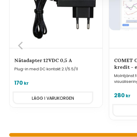
Nätadapter 12VDC 0,5 A
COMET Cl
kredit - e
Plug-in med DC kontakt 2.1/5.5/11
Molntjänst 
visualiser
170
kr
IoT-sensore
sensorer, 
280
kr