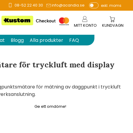
08-52 22 40 30
info@acandia.se
exkl. moms
å 0 betyg.
P
ri
s
MITT KONTO
KUNDVAGN
e
r
at
Blogg
Alla produkter
FAQ
vi
s
a
are för tryckluft med display
s
punktsmätare för mätning av daggpunkt i tryckluft
verksanslutning.
Ge ett omdöme!