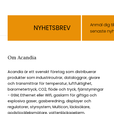
Anmäl dig ti
NYHETSBREV
senaste nyh
Om Acandia
Acandia är ett svenskt företag som distribuerar
produkter som industriroutrar, dataloggrar, givare
och transmittrar för temperatur, luftfuktighet,
barometertryck, CO2, flöde och tryck, fjärrstyrningar
- GSM, Ethernet eller Wifi, gaslarm för giftiga och
explosiva gaser, gasberedning, displayer och
regulatorer, styrsystem, Multicon, läcksökare,
godstjockleksmätare, vattenläckagelarm,