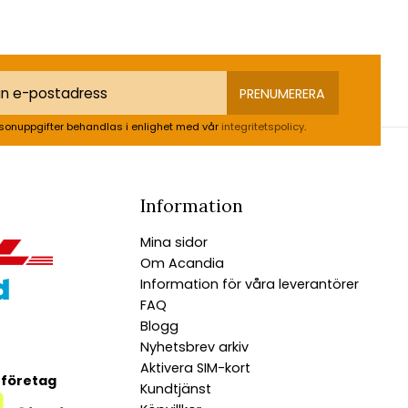
PRENUMERERA
sonuppgifter behandlas i enlighet med vår
integritetspolicy
.
Information
Mina sidor
Om Acandia
Information för våra leverantörer
FAQ
Blogg
Nyhetsbrev arkiv
Aktivera SIM-kort
 företag
Kundtjänst