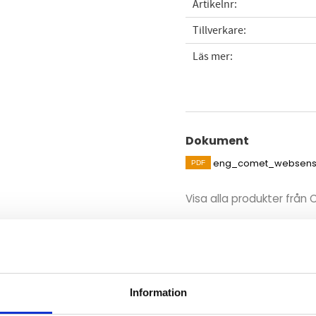
Artikelnr
Tillverkare
Läs mer
Dokument
eng_comet_websens
Visa alla produkter frå
Omdömen
 med display för mätning och
Du
tryckluft upp till 25 Bar. Sond
 som option). Med
Information