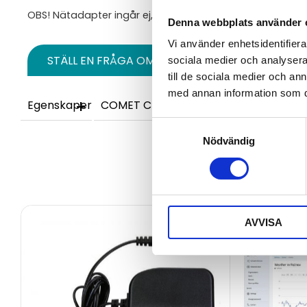
OBS! Nätadapter ingår ej, se relaterade produkter.
Denna webbplats använder 
Vi använder enhetsidentifierar
STÄLL EN FRÅGA OM PRODUKTEN
sociala medier och analysera 
till de sociala medier och a
med annan information som du 
Egenskaper
COMET Cloud
Specifikationer
Onlin
Samtyckesval
Nödvändig
AVVISA