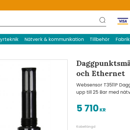
Produktens betyg
Baserat p
yrteknik
Nätverk & kommunikation
Tillbehör
Fabrik
Daggpunktsmät
och Ethernet
Websensor T3511P Dagg
upp till 25 Bar med nät
5 710
KR
Kabellängd