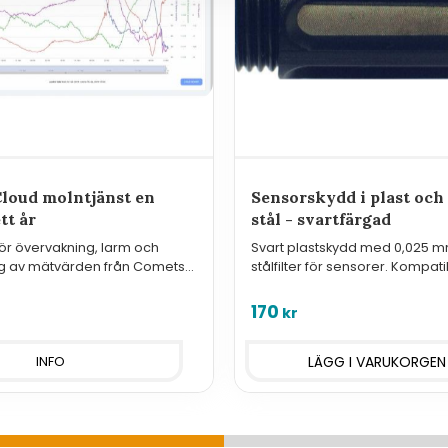
oud molntjänst en
Sensorskydd i plast och 
tt år
stål - svartfärgad
för övervakning, larm och
Svart plastskydd med 0,025 mm 
ing av mätvärden från Comets
stålfilter för sensorer. Kompat
r (4G-loggrar, WiFi-, Sigfox-
givare i datalogger R och S s
MS & Websensor).
transmittrar och regulatorer T
170
kr
INFO