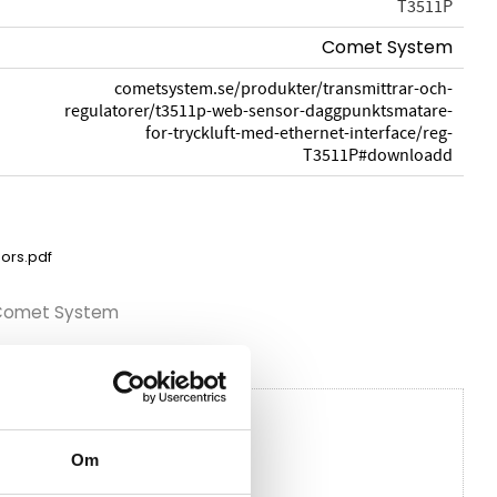
T3511P
Comet System
cometsystem.se/produkter/transmittrar-och-
regulatorer/t3511p-web-sensor-daggpunktsmatare-
for-tryckluft-med-ethernet-interface/reg-
T3511P#downloadd
ors.pdf
n Comet System
Om