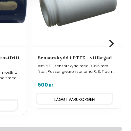
rostfritt
Sensorskydd i PTFE - vitfärgad
Vitt PTFE-sensorskydd med 0,025 mm
filter. Passar givare i serierna R, S, T och H.
rostfritt
Skyddar mot stänk och klarar -40°C till
ibelt med
+125°C. För inomhusbruk, ej
amt
500
kr
 och H