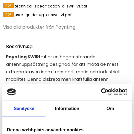
technical-specification-a-swrl-v1.pdf
user-guide-ug-a-swrl-v1.pdf
Visa alla produkter från Poynting
Beskrivning
Poynting SWIRL-4
är en högpresterande
antennuppsättning designad för att möta de mest
extrema kraven inom transport, marin och industriell
mobilitet. Denna diskreta men kraftfulla antenn
kombinerar 4x4 MIMO för 5G/LTE, 2x2 MIMO för dual-
band Wi-Fi (inklusive Wi-Fi 7-stöd) och en integrerad
högpresterande GNSS/GPS. Med sin banbrytande
Samtycke
Information
Om
kylflänsdesign för optimal temperaturreglering och E-
Mark-certifiering är den särskilt lämpad för fordon,
yachter och industriella maskiner. Antennen är kapslad i
Denna webbplats använder cookies
en extremt tålig IP69K-kåpa som skyddar mot både