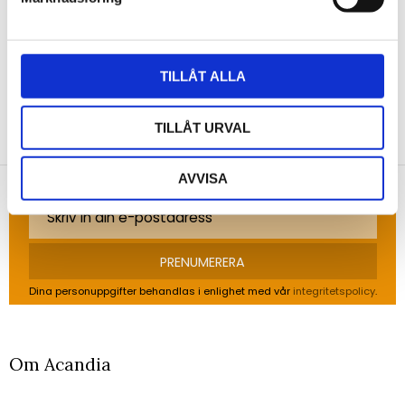
Bli den första att lämna ett omdöme.
TILLÅT ALLA
NYHETSBREV
TILLÅT URVAL
Anmäl dig till vårt nyhetsbrev och ta del av de
senaste nyheterna!
AVVISA
PRENUMERERA
Dina personuppgifter behandlas i enlighet med vår
integritetspolicy
.
Om Acandia