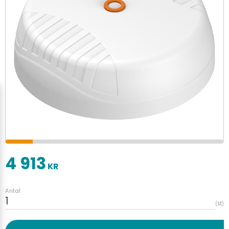
4 913
KR
Antal
st