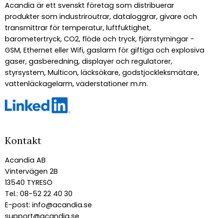
Acandia är ett svenskt företag som distribuerar
produkter som industriroutrar, dataloggrar, givare och
transmittrar för temperatur, luftfuktighet,
barometertryck, CO2, flöde och tryck, fjärrstyrningar -
GSM, Ethernet eller Wifi, gaslarm för giftiga och explosiva
gaser, gasberedning, displayer och regulatorer,
styrsystem, Multicon, läcksökare, godstjockleksmätare,
vattenläckagelarm, väderstationer m.m.
Kontakt
Acandia AB
Vintervägen 2B
13540 TYRESÖ
Tel.: 08-52 22 40 30
E-post:
info@acandia.se
support@acandia.se