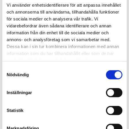
högtryckstvätt, damm och saltvattenkorrosion.
Vi använder enhetsidentifierare för att anpassa innehållet
och annonserna till användarna, tillhandahålla funktioner
för sociala medier och analysera vår trafik. Vi
STÄLL EN FRÅGA OM PRODUKTEN
vidarebefordrar även sådana identifierare och annan
information från din enhet till de sociala medier och
annons- och analysföretag som vi samarbetar med.
Nyckelfunktioner
Specifikationer
Fullständig
Dessa kan i sin tur kombinera informationen med annan
specifikation
Leveransomfattning
information som du har tillhandahållit eller som de har
samlat in när du har använt deras tjänster.
Samtyckesval
Omdömen
Nödvändig
Du
Inställningar
Statistik
Marknadsföring