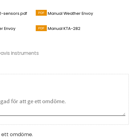
-sensors.pdf
Manual Weather Envoy
er Envoy
Manual KTA-282
Davis Instruments
na ett omdöme.