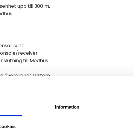
nhet upp till 300 m.
odbus.
ensor suite
Console/receiver
nslutning till Modbus
d överordnat system
odbus RTU.
Information
cookies