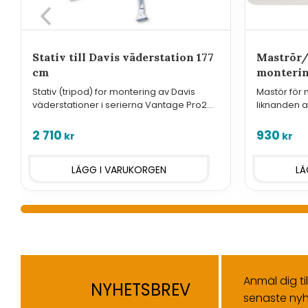
Stativ till Davis väderstation 177
Maströr/
cm
monterin
Stativ (tripod) for montering av Davis
Mastör för
väderstationer i serierna Vantage Pro2
liknanden alt
och Vue.
D7716 för m
2 710
930
kr
kr
Anmäl dig ti
NYHETSBREV
senaste nyh