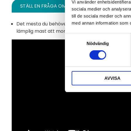
Vi använder enhetsidentifierar
STÄLL EN FRÅGA OM PRODUKTEN
sociala medier och analysera 
till de sociala medier och a
med annan information som du 
Det mesta du behöver ingår, komplettera med 3-
lämplig mast att montera den på.
Samtyckesval
Nödvändig
AVVISA