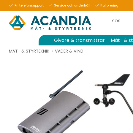
Fri telefonsupport
Service och underhåll
Kalibrering
Givare & transmittrar
Mät- & st
MÄT- & STYRTEKNIK
VÄDER & VIND