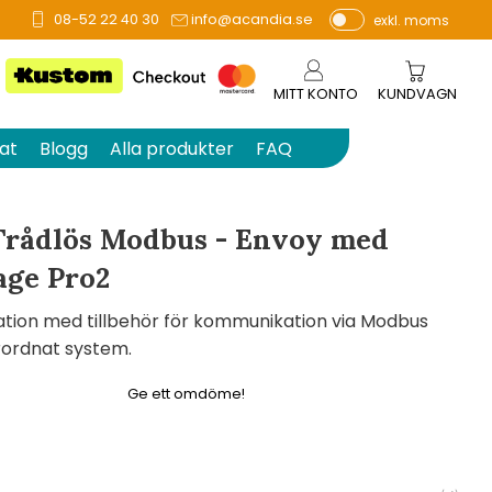
08-52 22 40 30
info@acandia.se
exkl. moms
å 0 betyg.
P
ri
s
MITT KONTO
KUNDVAGN
e
r
at
Blogg
Alla produkter
FAQ
vi
s
a
Trådlös Modbus - Envoy med
s
age Pro2
ation med tillbehör för kommunikation via Modbus
rordnat system.
Ge ett omdöme!