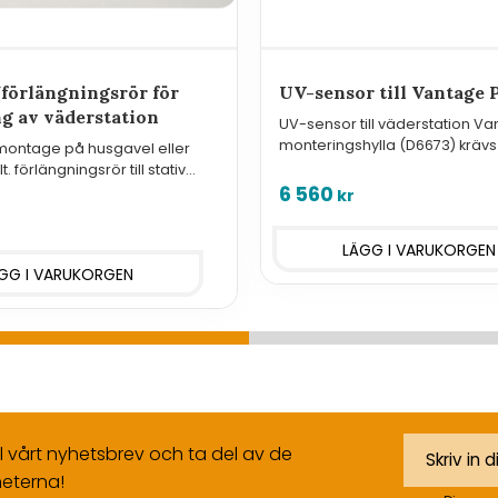
förlängningsrör för
UV-sensor till Vantage 
g av väderstation
UV-sensor till väderstation Va
monteringshylla (D6673) krävs
 montage på husgavel eller
montering.
. förlängningsrör till stativ
ontering av väderstation.
6 560
kr
ll vårt nyhetsbrev och ta del av de
eterna!