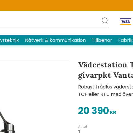
Produktens betyg
Baserat p
yrteknik
Nätverk & kommunikation
Tillbehör
Fabrik
Väderstation 
givarpkt Vant
Robust trådlös väderst
TCP eller RTU med öve
20 390
KR
Antal