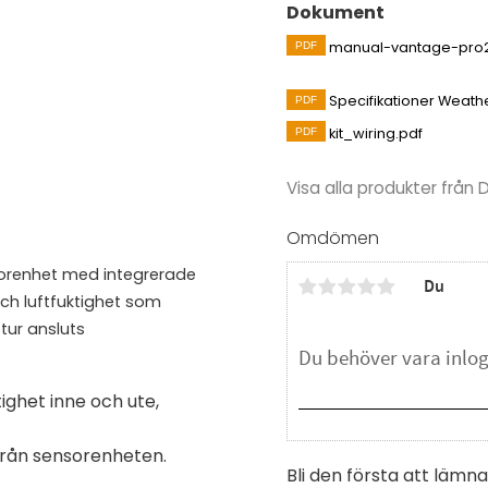
Dokument
manual-vantage-pro2
Specifikationer Weath
kit_wiring.pdf
Visa alla produkter från 
Omdömen
sorenhet med integrerade
Du
och luftfuktighet som
tur ansluts
ighet inne och ute,
från sensorenheten.
Bli den första att läm