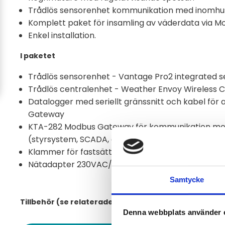
Trådlös sensorenhet kommunikation med inomhuse
Komplett paket för insamling av väderdata via M
Enkel installation.
I paketet
Trådlös sensorenhet - Vantage Pro2 integrated s
Trådlös centralenhet - Weather Envoy Wireless 
Datalogger med seriellt gränssnitt och kabel för a
Gateway
KTA-282 Modbus Gateway för kommunikation me
(styrsystem, SCADA, etc) via Modbus TCP eller M
Klammer för fastsättning på maströr.
Nätadapter 230VAC/5VDC
Samtycke
Tillbehör (se relaterade produkter):
Denna webbplats använder 