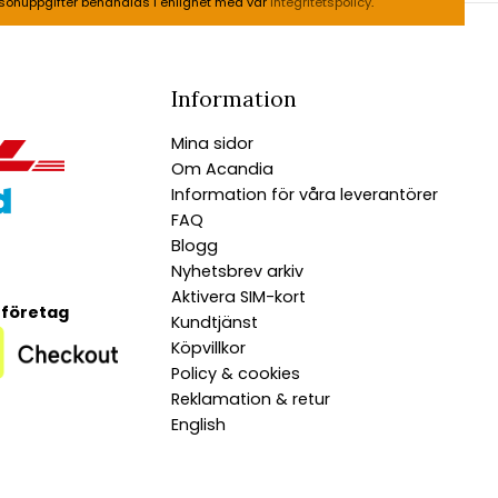
sonuppgifter behandlas i enlighet med vår
integritetspolicy
.
Information
Mina sidor
Om Acandia
Information för våra leverantörer
FAQ
Blogg
Nyhetsbrev arkiv
Aktivera SIM-kort
 företag
Kundtjänst
Köpvillkor
Policy & cookies
Reklamation & retur
English