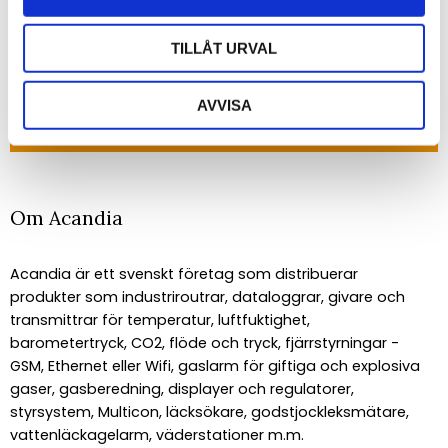
senaste nyheterna!
TILLÅT URVAL
PRENUMERERA
AVVISA
Dina personuppgifter behandlas i enlighet med vår
integritetspolicy
.
Om Acandia
Acandia är ett svenskt företag som distribuerar
produkter som industriroutrar, dataloggrar, givare och
transmittrar för temperatur, luftfuktighet,
barometertryck, CO2, flöde och tryck, fjärrstyrningar -
GSM, Ethernet eller Wifi, gaslarm för giftiga och explosiva
gaser, gasberedning, displayer och regulatorer,
styrsystem, Multicon, läcksökare, godstjockleksmätare,
vattenläckagelarm, väderstationer m.m.