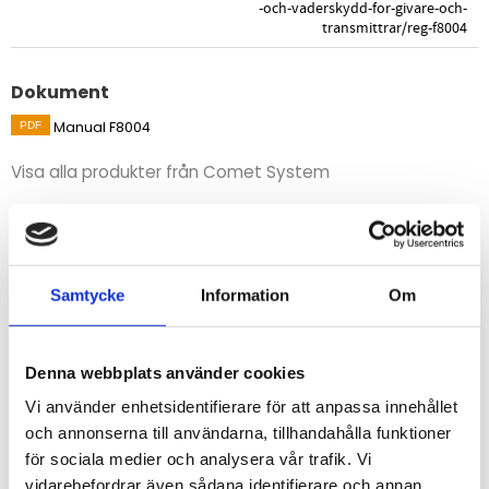
-och-vaderskydd-for-givare-och-
transmittrar/reg-f8004
Dokument
Manual F8004
Visa alla produkter från Comet System
Beskrivning
Solstrålnings- och väderskydd för vädersensorer med
Samtycke
Information
Om
unik optimerad design för bästa funktion och
noggrannhet.
Denna webbplats använder cookies
STÄLL EN FRÅGA OM PRODUKTEN
Vi använder enhetsidentifierare för att anpassa innehållet
och annonserna till användarna, tillhandahålla funktioner
för sociala medier och analysera vår trafik. Vi
Egenskaper
Specifikationer
vidarebefordrar även sådana identifierare och annan