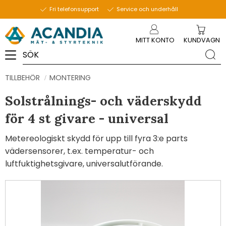
Fri telefonsupport
Service och underhåll
Meny
MITT KONTO
KUNDVAGN
TILLBEHÖR
MONTERING
Solstrålnings- och väderskydd
för 4 st givare - universal
Metereologiskt skydd för upp till fyra 3:e parts
vädersensorer, t.ex. temperatur- och
luftfuktighetsgivare, universalutförande.