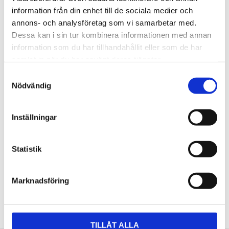
information från din enhet till de sociala medier och
annons- och analysföretag som vi samarbetar med.
Omdömen
Dessa kan i sin tur kombinera informationen med annan
information som du har tillhandahållit eller som de har
Du
samlat in när du har använt deras tjänster.
Samtyckesval
Nödvändig
Inställningar
Bli den första att lämna ett omdöme.
Statistik
Marknadsföring
NYHETSBREV
Anmäl dig till vårt nyhetsbrev och ta del av de
TILLÅT ALLA