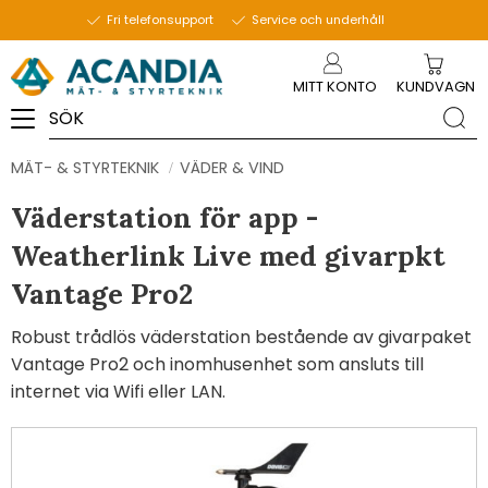
Fri telefonsupport
Service och underhåll
Meny
MITT KONTO
KUNDVAGN
MÄT- & STYRTEKNIK
VÄDER & VIND
Väderstation för app -
Weatherlink Live med givarpkt
Vantage Pro2
Robust trådlös väderstation bestående av givarpaket
Vantage Pro2 och inomhusenhet som ansluts till
internet via Wifi eller LAN.