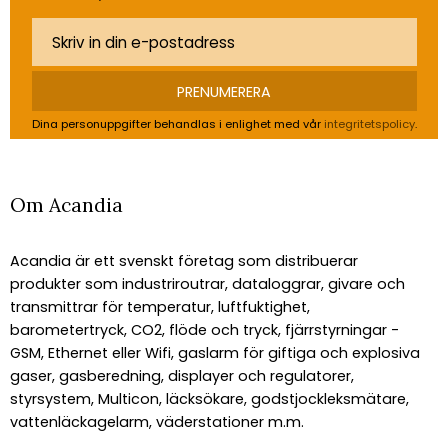
PRENUMERERA
Dina personuppgifter behandlas i enlighet med vår
integritetspolicy
.
Om Acandia
Acandia är ett svenskt företag som distribuerar
produkter som industriroutrar, dataloggrar, givare och
transmittrar för temperatur, luftfuktighet,
barometertryck, CO2, flöde och tryck, fjärrstyrningar -
GSM, Ethernet eller Wifi, gaslarm för giftiga och explosiva
gaser, gasberedning, displayer och regulatorer,
styrsystem, Multicon, läcksökare, godstjockleksmätare,
vattenläckagelarm, väderstationer m.m.