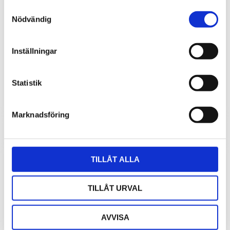
Samtyckesval
Nödvändig
Stativ till Davis väderstation 177 cm
Stativ (tripod) for montering av Davis väderstationer i
Inställningar
serierna Vantage Pro2 och Vue.
2 710
kr
Statistik
Marknadsföring
TILLÅT ALLA
TILLÅT URVAL
AVVISA