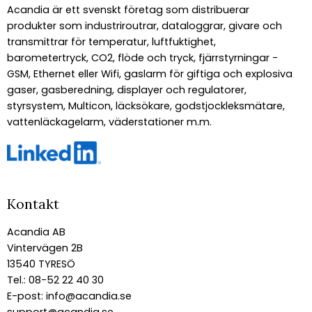
Acandia är ett svenskt företag som distribuerar
produkter som industriroutrar, dataloggrar, givare och
transmittrar för temperatur, luftfuktighet,
barometertryck, CO2, flöde och tryck, fjärrstyrningar -
GSM, Ethernet eller Wifi, gaslarm för giftiga och explosiva
gaser, gasberedning, displayer och regulatorer,
styrsystem, Multicon, läcksökare, godstjockleksmätare,
vattenläckagelarm, väderstationer m.m.
Kontakt
Acandia AB
Vintervägen 2B
13540 TYRESÖ
Tel.: 08-52 22 40 30
E-post:
info@acandia.se
support@acandia.se