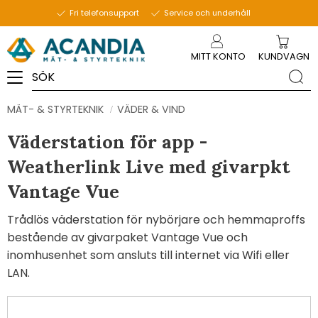
Fri telefonsupport
Service och underhåll
Meny
MITT KONTO
KUNDVAGN
MÄT- & STYRTEKNIK
VÄDER & VIND
Väderstation för app -
Weatherlink Live med givarpkt
Vantage Vue
Trådlös väderstation för nybörjare och hemmaproffs
bestående av givarpaket Vantage Vue och
inomhusenhet som ansluts till internet via Wifi eller
LAN.