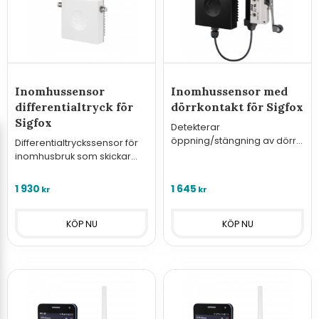
Inomhussensor
Inomhussensor med
differentialtryck för
dörrkontakt för Sigfox
Sigfox
Detekterar
öppning/stängning av dörr
Differentialtryckssensor för
från mekanisk brytare och
inomhusbruk som skickar
skickar informationen över
informationen över Sigfox
Sigfox nätverk.
nätverk.
1 930
1 645
kr
kr