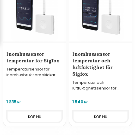
Inomhussensor
Inomhussensor
temperatur för Sigfox
temperatur och
luftfuktighet för
Temperatursensor för
Sigfox
inomhusbruk som skickar
informationen över Sigfox
Temperatur och
nätverk.
luftfuktighetssensor för
inomhusbruk som skickar
informationen över Sigfox
1 235
1 540
kr
kr
nätverk.