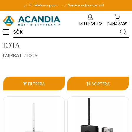
Fri telefonsupport
Service och underhåll
Meny
MITT KONTO
KUNDVAGN
IOTA
FABRIKAT
IOTA
FILTRERA
SORTERA