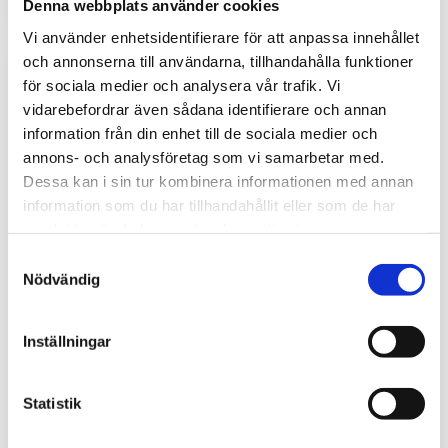
Denna webbplats använder cookies
Vi använder enhetsidentifierare för att anpassa innehållet
och annonserna till användarna, tillhandahålla funktioner
för sociala medier och analysera vår trafik. Vi
vidarebefordrar även sådana identifierare och annan
information från din enhet till de sociala medier och
annons- och analysföretag som vi samarbetar med.
Dessa kan i sin tur kombinera informationen med annan
information som du har tillhandahållit eller som de har
samlat in när du har använt deras tjänster.
Samtyckesval
Nödvändig
Sensor för vattennivå
Utomhussensor med
för Sigfox
dörrkontakt för Sigfox
Inställningar
Detekterar om vattennivå
Detekterar
överskrids via flottör och
öppning/stängning av dörr
skickar informationen över
från mekanisk brytare och
Statistik
Sigfox nätverk.
skickar informationen över
2 340
1 930
kr
kr
Sigfox nätverk.