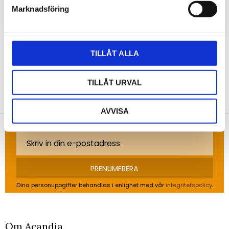
Marknadsföring
TILLÅT ALLA
NYHETSBREV
TILLÅT URVAL
Anmäl dig till vårt nyhetsbrev och ta del av de
AVVISA
senaste nyheterna!
PRENUMERERA
Dina personuppgifter behandlas i enlighet med vår
integritetspolicy
.
Om Acandia