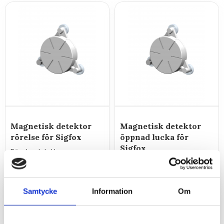
Magnetisk detektor
Magnetisk detektor
rörelse för Sigfox
öppnad lucka för
Sigfox
Rörelsedetekterar som
skickar informationen över
Detekterar
Sigfox nätverk.
öppning/stängning av lucka
eller dörr med
rörelsesensor och skickar
Samtycke
Information
Om
1 725
1 725
kr
kr
informationen över Sigfox
nätverk.