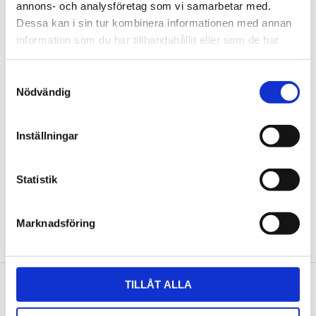
annons- och analysföretag som vi samarbetar med.
Dessa kan i sin tur kombinera informationen med annan
Du
information som du har tillhandahållit eller som de har
samlat in när du har använt deras tjänster.
Samtyckesval
Nödvändig
Inställningar
Bli den första att lämna ett omdöme.
Statistik
NYHETSBREV
Marknadsföring
Anmäl dig till vårt nyhetsbrev och ta del av de
senaste nyheterna!
TILLÅT ALLA