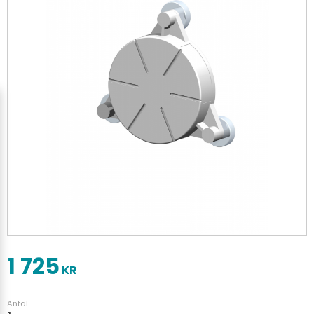
1 725
KR
Antal