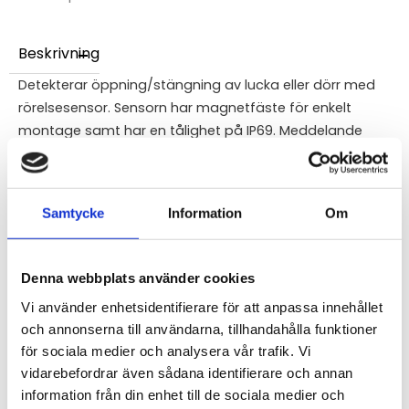
Beskrivning
Detekterar öppning/stängning av lucka eller dörr med
rörelsesensor. Sensorn har magnetfäste för enkelt
montage samt har en tålighet på IP69. Meddelande
skickas vid varje händelse men kan även konfigureras
efter andra önskemål.Enheten skickar regelbundet upp
information om att den finns vid liv. Drivs med 2st AA
Samtycke
Information
Om
batterier med förväntad livslängd på 10 år vid normlt
användande. Storlek: 103x92x24mm.
Denna webbplats använder cookies
STÄLL EN FRÅGA OM PRODUKTEN
Vi använder enhetsidentifierare för att anpassa innehållet
och annonserna till användarna, tillhandahålla funktioner
för sociala medier och analysera vår trafik. Vi
vidarebefordrar även sådana identifierare och annan
information från din enhet till de sociala medier och
Omdömen