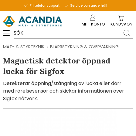
Fri telefonsupport
Service och underhåll
Meny
MITT KONTO
KUNDVAGN
MÄT- & STYRTEKNIK
FJÄRRSTYRNING & ÖVERVAKNING
Magnetisk detektor öppnad
lucka för Sigfox
Detekterar öppning/stängning av lucka eller dörr
med rörelsesensor och skickar informationen över
Sigfox nätverk.