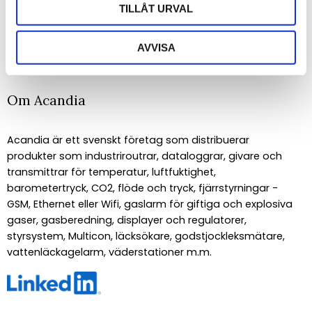
TILLÅT URVAL
PRENUMERERA
Dina personuppgifter behandlas i enlighet med vår
integritetspolicy
.
AVVISA
Om Acandia
Acandia är ett svenskt företag som distribuerar
produkter som industriroutrar, dataloggrar, givare och
transmittrar för temperatur, luftfuktighet,
barometertryck, CO2, flöde och tryck, fjärrstyrningar -
GSM, Ethernet eller Wifi, gaslarm för giftiga och explosiva
gaser, gasberedning, displayer och regulatorer,
styrsystem, Multicon, läcksökare, godstjockleksmätare,
vattenläckagelarm, väderstationer m.m.