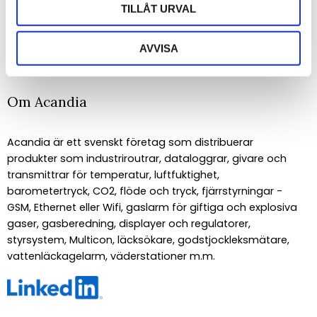
TILLÅT URVAL
PRENUMERERA
Dina personuppgifter behandlas i enlighet med vår
integritetspolicy
.
AVVISA
Om Acandia
Acandia är ett svenskt företag som distribuerar
produkter som industriroutrar, dataloggrar, givare och
transmittrar för temperatur, luftfuktighet,
barometertryck, CO2, flöde och tryck, fjärrstyrningar -
GSM, Ethernet eller Wifi, gaslarm för giftiga och explosiva
gaser, gasberedning, displayer och regulatorer,
styrsystem, Multicon, läcksökare, godstjockleksmätare,
vattenläckagelarm, väderstationer m.m.