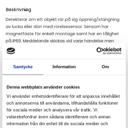
Beskrivning
Detekterar om ett objekt rör på sig öppning/stängning
av lucka eller dörr med rörelsesensor. Sensorn har
magnetfäste för enkelt montage samt har en tålighet
på IP69. Meddelande skickas vid varje händelse men
kan även konfigureras efter andra önskemål.Enheten
skickar regelbundet upp information om att den finns
vid liv. Drivs med 2st AA batterier med förväntad
Samtycke
Information
Om
livslängd på 10 år vid normla användande. Storlek:
103x92x24mm.
Denna webbplats använder cookies
STÄLL EN FRÅGA OM PRODUKTEN
Vi använder enhetsidentifierare för att anpassa innehållet
och annonserna till användarna, tillhandahålla funktioner
för sociala medier och analysera vår trafik. Vi
vidarebefordrar även sådana identifierare och annan
information från din enhet till de sociala medier och
Omdömen