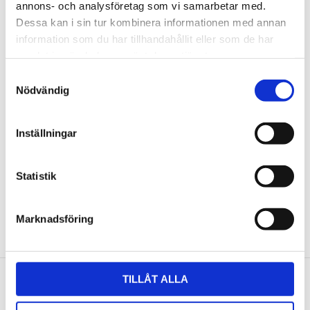
annons- och analysföretag som vi samarbetar med.
Dessa kan i sin tur kombinera informationen med annan
Du
information som du har tillhandahållit eller som de har
samlat in när du har använt deras tjänster.
Samtyckesval
Nödvändig
Inställningar
Bli den första att lämna ett omdöme.
Statistik
NYHETSBREV
Marknadsföring
Anmäl dig till vårt nyhetsbrev och ta del av de
senaste nyheterna!
TILLÅT ALLA