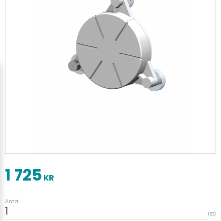
1 725
KR
Antal
st