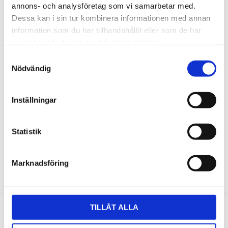
annons- och analysföretag som vi samarbetar med.
Dessa kan i sin tur kombinera informationen med annan
Du
information som du har tillhandahållit eller som de har
samlat in när du har använt deras tjänster.
Samtyckesval
Nödvändig
Inställningar
Bli den första att lämna ett omdöme.
Statistik
NYHETSBREV
Marknadsföring
Anmäl dig till vårt nyhetsbrev och ta del av de
senaste nyheterna!
TILLÅT ALLA