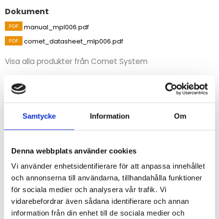
Dokument
manual_mpl006.pdf
comet_datasheet_mlp006.pdf
Visa alla produkter från Comet System
Beskrivning
Adapter MLP006 möjliggör anslutning av transmittrar
Samtycke
Information
Om
och givare som använder ström- eller
spänningssignaler och behöver extern strömförsörjning.
Denna webbplats använder cookies
STÄLL EN FRÅGA OM PRODUKTEN
Vi använder enhetsidentifierare för att anpassa innehållet
och annonserna till användarna, tillhandahålla funktioner
för sociala medier och analysera vår trafik. Vi
vidarebefordrar även sådana identifierare och annan
information från din enhet till de sociala medier och
Omdömen