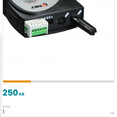
250
KR
Antal
st