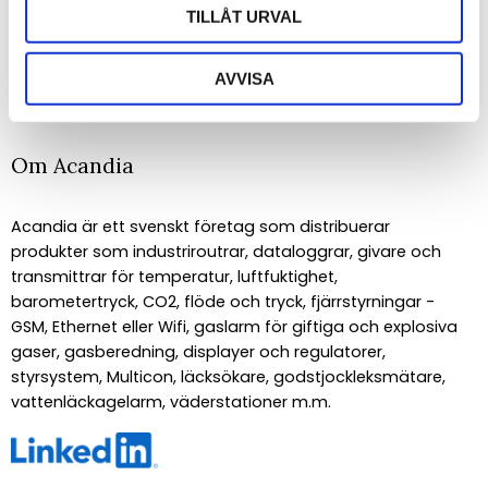
TILLÅT URVAL
PRENUMERERA
Dina personuppgifter behandlas i enlighet med vår
integritetspolicy
.
AVVISA
Om Acandia
Acandia är ett svenskt företag som distribuerar
produkter som industriroutrar, dataloggrar, givare och
transmittrar för temperatur, luftfuktighet,
barometertryck, CO2, flöde och tryck, fjärrstyrningar -
GSM, Ethernet eller Wifi, gaslarm för giftiga och explosiva
gaser, gasberedning, displayer och regulatorer,
styrsystem, Multicon, läcksökare, godstjockleksmätare,
vattenläckagelarm, väderstationer m.m.