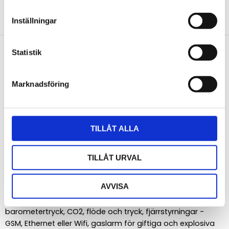
NYHETSBREV
Inställningar
Anmäl dig till vårt nyhetsbrev och ta del av de
senaste nyheterna!
Statistik
Marknadsföring
PRENUMERERA
Dina personuppgifter behandlas i enlighet med vår
integritetspolicy
.
TILLÅT ALLA
Om Acandia
TILLÅT URVAL
Acandia är ett svenskt företag som distribuerar
AVVISA
produkter som industriroutrar, dataloggrar, givare och
transmittrar för temperatur, luftfuktighet,
barometertryck, CO2, flöde och tryck, fjärrstyrningar -
GSM, Ethernet eller Wifi, gaslarm för giftiga och explosiva