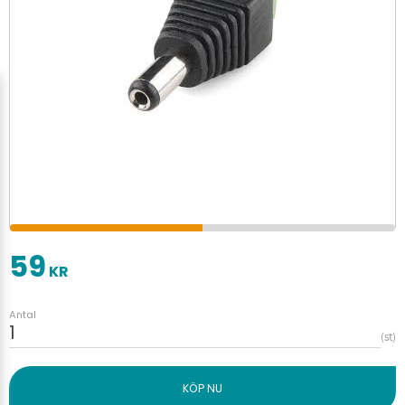
59
KR
Antal
st