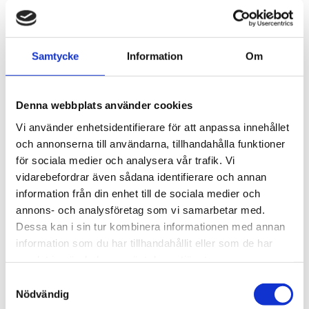
STÄLL EN FRÅGA OM PRODUKTEN
Samtycke
Information
Om
Omdömen
Denna webbplats använder cookies
Du
Vi använder enhetsidentifierare för att anpassa innehållet
och annonserna till användarna, tillhandahålla funktioner
för sociala medier och analysera vår trafik. Vi
vidarebefordrar även sådana identifierare och annan
information från din enhet till de sociala medier och
annons- och analysföretag som vi samarbetar med.
Dessa kan i sin tur kombinera informationen med annan
Bli den första att lämna ett omdöme.
information som du har tillhandahållit eller som de har
samlat in när du har använt deras tjänster.
Samtyckesval
Nödvändig