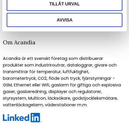
TILLÅT URVAL
PRENUMERERA
Dina personuppgifter behandlas i enlighet med vår
integritetspolicy
.
AVVISA
Om Acandia
Acandia är ett svenskt företag som distribuerar
produkter som industriroutrar, dataloggrar, givare och
transmittrar för temperatur, luftfuktighet,
barometertryck, CO2, flöde och tryck, fjärrstyrningar -
GSM, Ethernet eller Wifi, gaslarm för giftiga och explosiva
gaser, gasberedning, displayer och regulatorer,
styrsystem, Multicon, läcksökare, godstjockleksmätare,
vattenläckagelarm, väderstationer m.m.