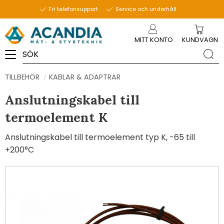
Fri telefonsupport
Service och underhåll
Meny
MITT KONTO
KUNDVAGN
TILLBEHÖR
KABLAR & ADAPTRAR
Anslutningskabel till
termoelement K
Anslutningskabel till termoelement typ K, -65 till
+200°C