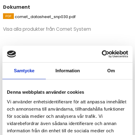
Dokument
comet_datasheet_snp030.pdf
Visa alla produkter från Comet System
Beskrivning
-65 till +200°C, dubbelisolerad
Med minihylspropp för termoelement typ K och andra
Samtycke
Information
Om
änden skalad för plintanslutning.
För dataloggrar/mätsystem i serien MS.
Denna webbplats använder cookies
STÄLL EN FRÅGA OM PRODUKTEN
Vi använder enhetsidentifierare för att anpassa innehållet
och annonserna till användarna, tillhandahålla funktioner
för sociala medier och analysera vår trafik. Vi
vidarebefordrar även sådana identifierare och annan
information från din enhet till de sociala medier och
Omdömen