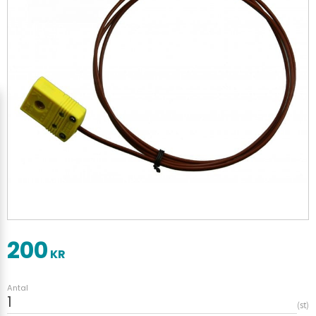
200
KR
Antal
st