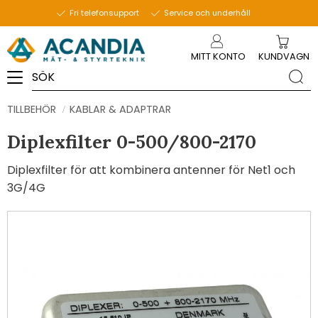
Fri telefonsupport
Service och underhåll
Meny
MITT KONTO
KUNDVAGN
TILLBEHÖR
KABLAR & ADAPTRAR
Diplexfilter 0-500/800-2170
Diplexfilter för att kombinera antenner för Net1 och
3G/4G