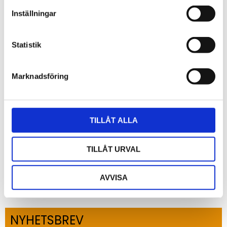
Inställningar
Statistik
Marknadsföring
Antennkabel FME/f 1m
Färdigkontakterad antennkabel
F
123
1
kr
TILLÅT ALLA
TILLÅT URVAL
AVVISA
NYHETSBREV