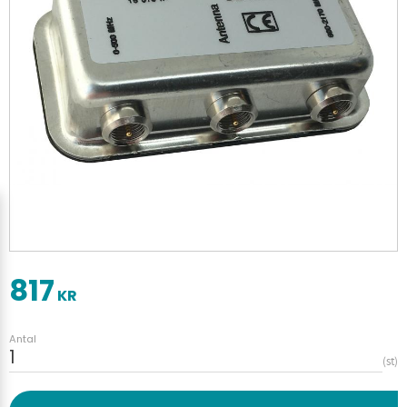
817
KR
Antal
st