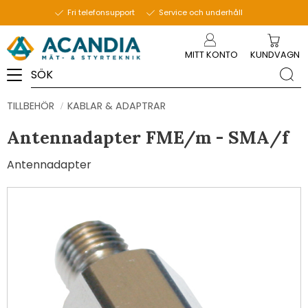
Fri telefonsupport
Service och underhåll
Meny
MITT KONTO
KUNDVAGN
TILLBEHÖR
KABLAR & ADAPTRAR
Antennadapter FME/m - SMA/f
Antennadapter