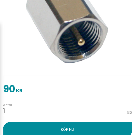
90
KR
Antal
st