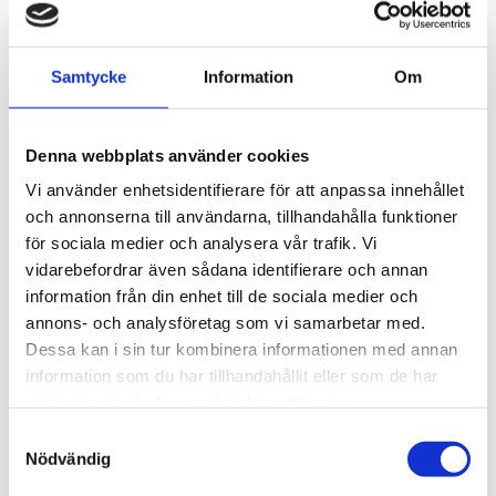
STÄLL EN FRÅGA OM PRODUKTEN
Samtycke
Information
Om
Omdömen
Denna webbplats använder cookies
Du
Vi använder enhetsidentifierare för att anpassa innehållet
och annonserna till användarna, tillhandahålla funktioner
för sociala medier och analysera vår trafik. Vi
vidarebefordrar även sådana identifierare och annan
information från din enhet till de sociala medier och
annons- och analysföretag som vi samarbetar med.
Dessa kan i sin tur kombinera informationen med annan
Bli den första att lämna ett omdöme.
information som du har tillhandahållit eller som de har
samlat in när du har använt deras tjänster.
Samtyckesval
Nödvändig
NYHETSBREV