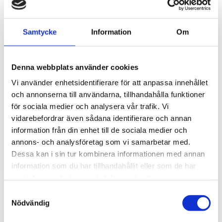
Samtycke
Information
Om
Denna webbplats använder cookies
Vi använder enhetsidentifierare för att anpassa innehållet
Fuktsensor LA1S
och annonserna till användarna, tillhandahålla funktioner
för sociala medier och analysera vår trafik. Vi
Fuktsensor för övervakning av funktionen hos gaskylare i
vidarebefordrar även sådana identifierare och annan
gasanalyssystem.
information från din enhet till de sociala medier och
2 804
kr
annons- och analysföretag som vi samarbetar med.
Dessa kan i sin tur kombinera informationen med annan
information som du har tillhandahållit eller som de har
samlat in när du har använt deras tjänster.
Samtyckesval
Nödvändig