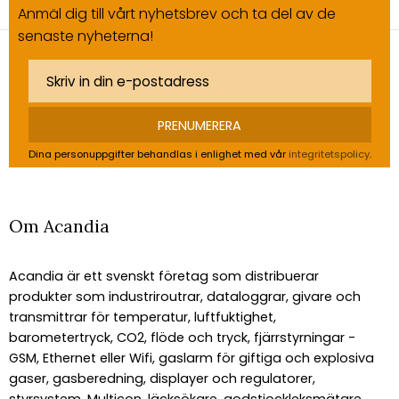
Anmäl dig till vårt nyhetsbrev och ta del av de
senaste nyheterna!
PRENUMERERA
Dina personuppgifter behandlas i enlighet med vår
integritetspolicy
.
Om Acandia
Acandia är ett svenskt företag som distribuerar
produkter som industriroutrar, dataloggrar, givare och
transmittrar för temperatur, luftfuktighet,
barometertryck, CO2, flöde och tryck, fjärrstyrningar -
GSM, Ethernet eller Wifi, gaslarm för giftiga och explosiva
gaser, gasberedning, displayer och regulatorer,
styrsystem, Multicon, läcksökare, godstjockleksmätare,