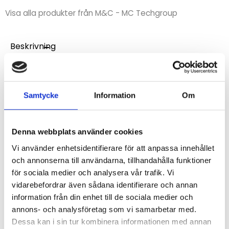
Visa alla produkter från M&C - MC Techgroup
Beskrivning
Universalfilter med tom filterbehållare avsedd att fyllas
med lämpligt adsorbtionsmaterial. Används ofta för
att skydda analysutrustning från korrosiva gaser.
Samtycke
Information
Om
STÄLL EN FRÅGA OM PRODUKTEN
Denna webbplats använder cookies
Vi använder enhetsidentifierare för att anpassa innehållet
och annonserna till användarna, tillhandahålla funktioner
för sociala medier och analysera vår trafik. Vi
Omdömen
vidarebefordrar även sådana identifierare och annan
information från din enhet till de sociala medier och
Du
annons- och analysföretag som vi samarbetar med.
Dessa kan i sin tur kombinera informationen med annan