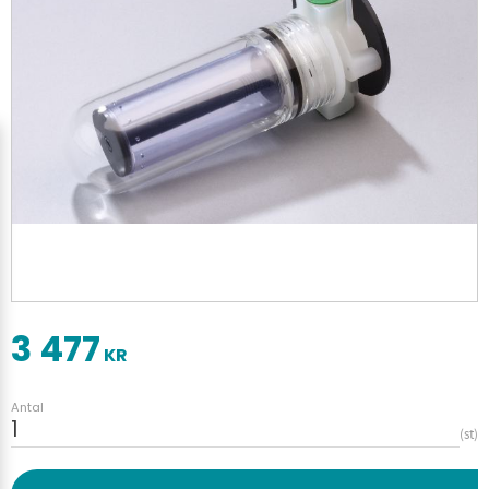
3 477
KR
Antal
st