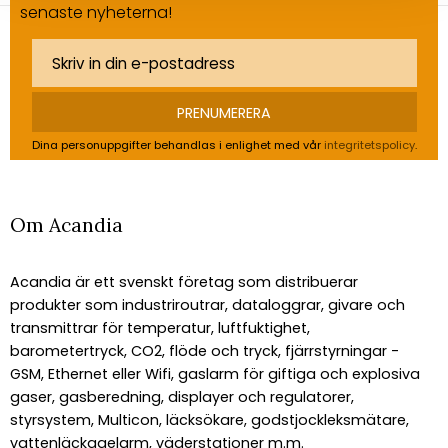
senaste nyheterna!
PRENUMERERA
Dina personuppgifter behandlas i enlighet med vår
integritetspolicy
.
Om Acandia
Acandia är ett svenskt företag som distribuerar
produkter som industriroutrar, dataloggrar, givare och
transmittrar för temperatur, luftfuktighet,
barometertryck, CO2, flöde och tryck, fjärrstyrningar -
GSM, Ethernet eller Wifi, gaslarm för giftiga och explosiva
gaser, gasberedning, displayer och regulatorer,
styrsystem, Multicon, läcksökare, godstjockleksmätare,
vattenläckagelarm, väderstationer m.m.