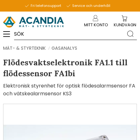
Fri telefonsupport
Service och underhåll
Meny
MITT KONTO
KUNDVAGN
MÄT- & STYRTEKNIK
GASANALYS
Flödesvaktselektronik FA1.1 till
flödessensor FA1bi
Elektronisk styrenhet för optisk flödesalarmsensor FA
och vätskealarmsensor KS3