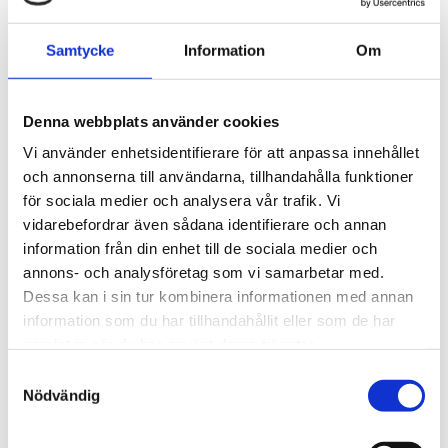
Väggmonterat hölje med LED-lampor för
visning av drifts- och felstatus
Samtycke
Information
Om
Med 1 potentialfri omkopplingskontakt i
"säkerhet-först" design
Effektförbrukning: 2 VA
Denna webbplats använder cookies
Spänning: Beroende på variant
Vi använder enhetsidentifierare för att anpassa innehållet
02E7300: 230 V AC
och annonserna till användarna, tillhandahålla funktioner
02E7300b: 24 V AC
för sociala medier och analysera vår trafik. Vi
02E7300d: 24 V DC
vidarebefordrar även sådana identifierare och annan
information från din enhet till de sociala medier och
Information
annons- och analysföretag som vi samarbetar med.
Elektronisk styrenhet typ FA-1.1 i väggmonterat
Dessa kan i sin tur kombinera informationen med annan
hölje med fel- och driftsstatusindikator.
information som du har tillhandahållit eller som de har
samlat in när du har använt deras tjänster.
Tillämpningar
Samtyckesval
M&C elektroniska styrenheter FA-1.1 och FA-1.4
Nödvändig
används i kombination med förförstärkaren K-
FA-H för flödesövervakning.