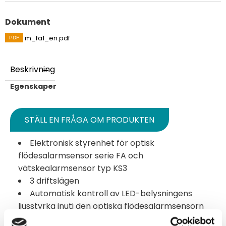
Dokument
m_fa1_en.pdf
Beskrivning
Egenskaper
STÄLL EN FRÅGA OM PRODUKTEN
Elektronisk styrenhet för optisk
flödesalarmsensor serie FA och
vätskealarmsensor typ KS3
3 driftslägen
Automatisk kontroll av LED-belysningens
ljusstyrka inuti den optiska flödesalarmsensorn
Med linjebrottövervakning