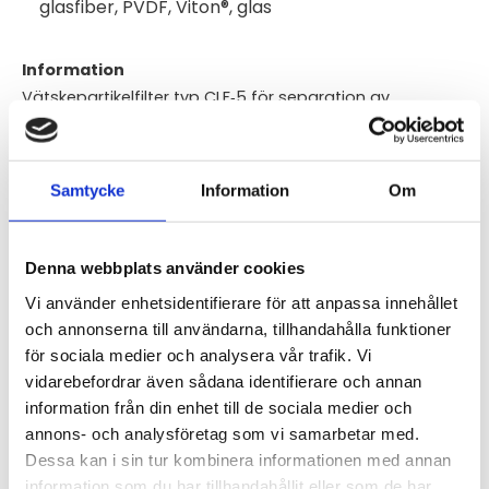
glasfiber, PVDF, Viton®, glas
Information
Vätskepartikelfilter typ CLF‑5 för separation av
mikroskopiskt små flytande gasdroppar,
glasfiberfilterelement med en retentionsgrad på
99,9999 % för partiklar > 0,1 µm, flödeshastighet: max.
Samtycke
Information
Om
300 Nl/h, tryck: max. 2 bar abs., provgastemperatur:
max. 80 °C, anslutningar: provgas IN/UT: G 1/4" f,
kondensat UT: GL 25, material: PVDF, glas, Viton®.
Denna webbplats använder cookies
Vi använder enhetsidentifierare för att anpassa innehållet
Tillämpningar
och annonserna till användarna, tillhandahålla funktioner
Vätskepartikelfiltret CLF-5, CLF-5/W är lämpliga för
för sociala medier och analysera vår trafik. Vi
filtrering av vätskepartiklar av alla slag och
vidarebefordrar även sådana identifierare och annan
rekommenderas för provgaser med en sur daggpunkt
information från din enhet till de sociala medier och
över 100 °C. Exempel på tillämpningar är mätningar i
annons- och analysföretag som vi samarbetar med.
Dessa kan i sin tur kombinera informationen med annan
rökgaser från tungolja och stenkolsförbränning. Filtret
information som du har tillhandahållit eller som de har