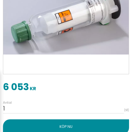
6 053
KR
Antal
st