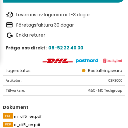
Leverans av lagervaror 1-3 dagar
Företagsfaktura 30 dagar
Enkla returer
Fråga oss direkt:
08-52 22 40 30
Lagerstatus
Beställningsvara
Artikelnr
03F3000
Tillverkare
M&C - MC Techgroup
Dokument
m_clf5_en.pdf
d_clf5_en.pdf