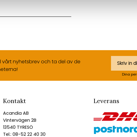
ll vårt nyhetsbrev och ta del av de
eterna!
Dina per
Kontakt
Leverans
Acandia AB
Vintervägen 2B
13540 TYRESÖ
Tel.: 08-52 22 40 30