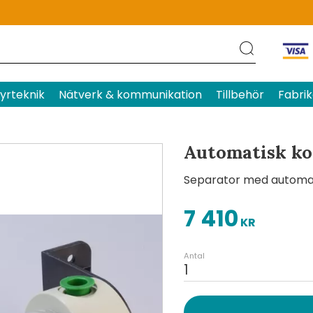
Produktens betyg
Baserat p
yrteknik
Nätverk & kommunikation
Tillbehör
Fabrik
Automatisk ko
Separator med automatis
7 410
KR
Antal