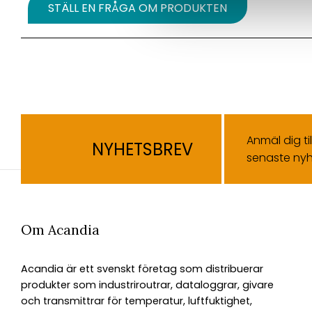
STÄLL EN FRÅGA OM PRODUKTEN
Anmäl dig ti
NYHETSBREV
senaste nyh
Om Acandia
Acandia är ett svenskt företag som distribuerar
produkter som industriroutrar, dataloggrar, givare
och transmittrar för temperatur, luftfuktighet,