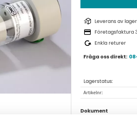
Leverans av lager
Företagsfaktura 
Enkla returer
Fråga oss direkt:
08-
Lagerstatus
Artikelnr
Dokument
d_adp_en_dupgrk9n1