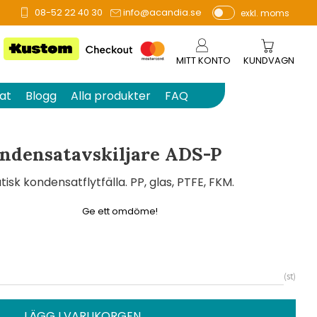
08-52 22 40 30
info@acandia.se
exkl. moms
å 0 betyg.
P
ri
s
MITT KONTO
KUNDVAGN
e
r
at
Blogg
Alla produkter
FAQ
vi
s
a
ndensatavskiljare ADS-P
s
k kondensatflytfälla. PP, glas, PTFE, FKM.
Ge ett omdöme!
st