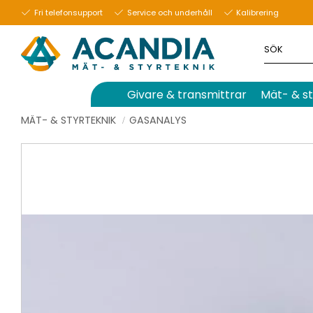
Fri telefonsupport
Service och underhåll
Kalibrering
Givare & transmittrar
Mät- & st
MÄT- & STYRTEKNIK
GASANALYS