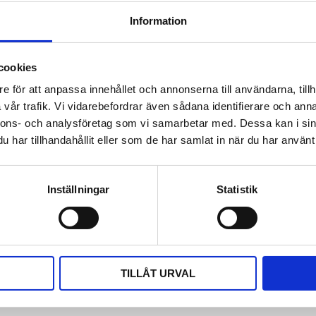
Omdömen
Information
Du
cookies
e för att anpassa innehållet och annonserna till användarna, tillh
vår trafik. Vi vidarebefordrar även sådana identifierare och anna
nnons- och analysföretag som vi samarbetar med. Dessa kan i sin
har tillhandahållit eller som de har samlat in när du har använt 
Bli den första att läm
Inställningar
Statistik
med samtidig
extra separatorfunktion på
garna kan endast användas
tag/flytande
TILLÅT URVAL