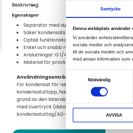
Beskrivning
Samtycke
Egenskaper
Separator med automatisk kondensatflytfälla
Denna webbplats använder 
Säker kondensats tömning och separation
Vi använder enhetsidentifierar
Optisk funktionskontroll
sociala medier och analysera 
Enkel och snabb rengöring
till de sociala medier och a
Anslutningar: G 1/4"
med annan information som du 
Material för provkontakt: PP, glas, PTFE, FKM
Samtyckesval
Användningsområden
Nödvändig
För kondensat för-separation i mättat gasflöde 
kondensatutlopp, har dräneringar av typ ADS en 
grund av den laterala gasanslutningen. Dränerin
med övertryck (datablad ADS-SS, se kondensatut
kondensatuttag/AD-SS).
AVVISA