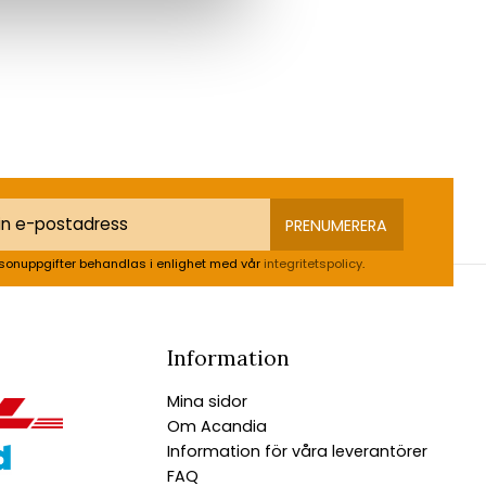
PRENUMERERA
sonuppgifter behandlas i enlighet med vår
integritetspolicy
.
Information
Mina sidor
Om Acandia
Information för våra leverantörer
FAQ