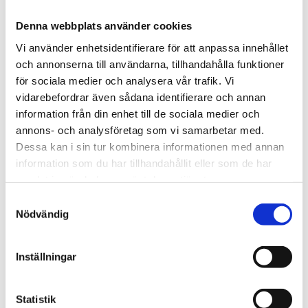
Omgivningsluftssugsfilter typ SP52-SS-20T med
Denna webbplats använder cookies
väggmonteringsfläns och filterhållare i rostfritt
stål, glasfiberfilterelement 20 µm, anslutning G
Vi använder enhetsidentifierare för att anpassa innehållet
1/4" f.
och annonserna till användarna, tillhandahålla funktioner
för sociala medier och analysera vår trafik. Vi
vidarebefordrar även sådana identifierare och annan
Tillämpning
information från din enhet till de sociala medier och
omgivningsluftfilter SP52/53 används för filtrering
annons- och analysföretag som vi samarbetar med.
av omgivningsluft i gasmätarsystem.
Dessa kan i sin tur kombinera informationen med annan
Huvudsakliga tillämpningar är
information som du har tillhandahållit eller som de har
omgivningsluftsmätning och
samlat in när du har använt deras tjänster.
luftkonditioneringssystem.
Samtyckesval
Nödvändig
Omdömen
Inställningar
Du
Statistik