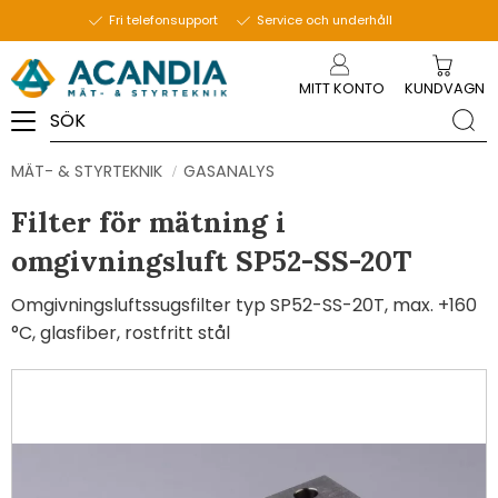
Fri telefonsupport
Service och underhåll
Meny
MITT KONTO
KUNDVAGN
MÄT- & STYRTEKNIK
GASANALYS
Filter för mätning i
omgivningsluft SP52-SS-20T
Omgivningsluftssugsfilter typ SP52-SS-20T, max. +160
°C, glasfiber, rostfritt stål