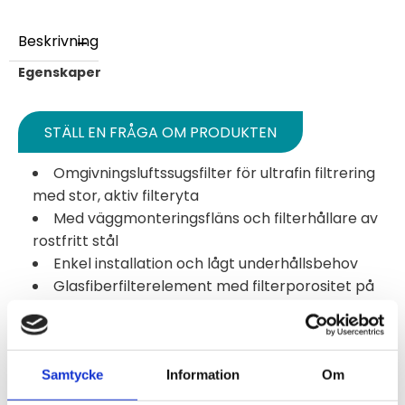
Beskrivning
Egenskaper
STÄLL EN FRÅGA OM PRODUKTEN
Omgivningsluftssugsfilter för ultrafin filtrering
med stor, aktiv filteryta
Med väggmonteringsfläns och filterhållare av
rostfritt stål
Enkel installation och lågt underhållsbehov
Glasfiberfilterelement med filterporositet på
20 µm
Arbetstemperatur: max. +160 °C [+320 °F]
Material för provkontakt: PTFE, rostfritt stål
Samtycke
Information
Om
Beskrivning