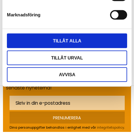
Marknadsföring
Bli den första att lämna ett omdöme.
TILLÅT ALLA
TILLÅT URVAL
NYHETSBREV
AVVISA
Anmäl dig till vårt nyhetsbrev och ta del av de
senaste nyheterna!
PRENUMERERA
Dina personuppgifter behandlas i enlighet med vår
integritetspolicy
.