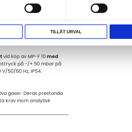
 Hz
, PVDF
(Med bypass-nålventil i
TILLÅT URVAL
st
vid köp av MP-F 10
med
mottryck på -/+ 50 mbar på
0 V/50/60 Hz, IP54.
iva gaser. Deras prestanda
ta krav inom analytisk