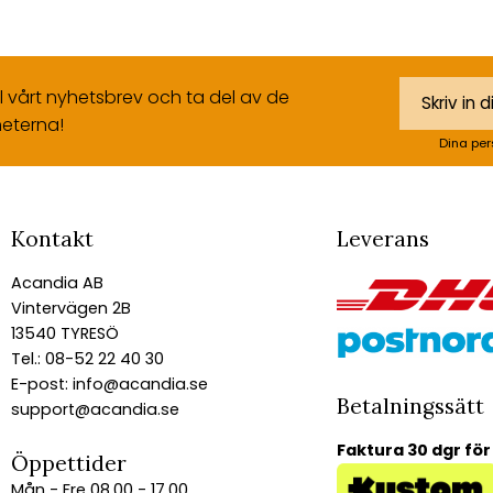
ll vårt nyhetsbrev och ta del av de
eterna!
Dina per
Kontakt
Leverans
Acandia AB
Vintervägen 2B
13540 TYRESÖ
Tel.: 08-52 22 40 30
E-post:
info@acandia.se
Betalningssätt
support@acandia.se
Faktura 30 dgr för
Öppettider
Mån - Fre 08.00 - 17.00