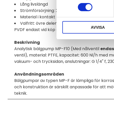
Lång livslängd
Strömförsörjning: 230 V/50 Hz, valfritt 230 V/60
Material i kontakt med provgas: PTFE, PFA, FEP
Valfritt: övre delen av pumpen i rostfritt stål. 
AVVISA
PVDF endast vid köp av MP-F 10
med
ventil)
Beskrivning
Analytisk bälgpump MP-F10 (Med nålventil
enda
ventil), material: PTFE, kapacitet: 600 Nl/h med 
vakuum- och trycksidan, anslutningar: G 1/4" f, 23
Användningsområden
Bälgpumpar av typen MP-F är lämpliga för korros
och konstruktion är särskilt anpassade för att mö
teknik.