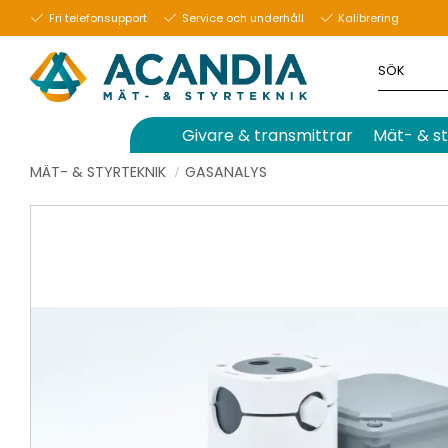
Fri telefonsupport
Service och underhåll
Kalibrering
Givare & transmittrar
Mät- & st
MÄT- & STYRTEKNIK
GASANALYS