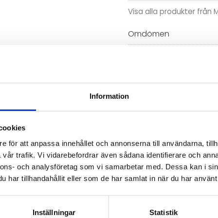
Visa alla produkter frå
Omdömen
Du
Information
justering av
d
ventil)
till gasledningen från ovan
cookies
Bli den första att läm
e för att anpassa innehållet och annonserna till användarna, tillh
å ±50 mbar på vakuum- och
vår trafik. Vi vidarebefordrar även sådana identifierare och anna
nnons- och analysföretag som vi samarbetar med. Dessa kan i sin
har tillhandahållit eller som de har samlat in när du har använt 
Inställningar
Statistik