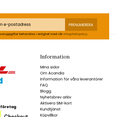
PRENUMERERA
sonuppgifter behandlas i enlighet med vår
integritetspolicy
.
Information
Mina sidor
Om Acandia
Information för våra leverantörer
FAQ
Blogg
Nyhetsbrev arkiv
Aktivera SIM-kort
 företag
Kundtjänst
Köpvillkor