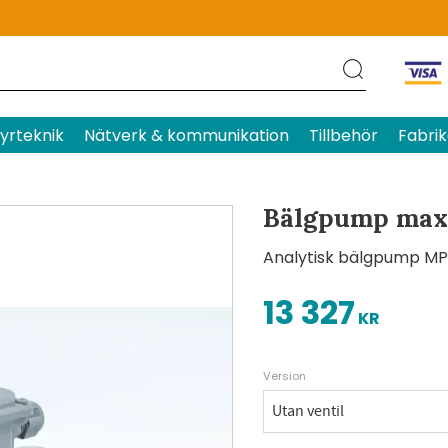
Produktens betyg
Baserat p
yrteknik
Nätverk & kommunikation
Tillbehör
Fabrik
Bälgpump max 
​Analytisk bälgpump MP-
13 327
KR
Version