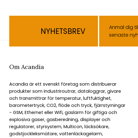
Anmäl dig ti
NYHETSBREV
senaste nyh
Om Acandia
Acandia är ett svenskt företag som distribuerar
produkter som industriroutrar, dataloggrar, givare
och transmittrar för temperatur, luftfuktighet,
barometertryck, CO2, flöde och tryck, fjärrstyrningar
- GSM, Ethernet eller Wifi, gaslarm för giftiga och
explosiva gaser, gasberedning, displayer och
regulatorer, styrsystem, Multicon, läcksökare,
godstjockleksmätare, vattenläckagelarm,