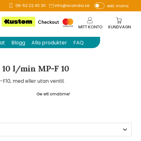
08-52 22 40 30
info@acandia.se
exkl. moms
å 0 betyg.
P
ri
s
MITT KONTO
KUNDVAGN
e
r
at
Blogg
Alla produkter
FAQ
vi
s
a
10 l/min MP-F 10
s
F10, med eller utan ventil.
Ge ett omdöme!