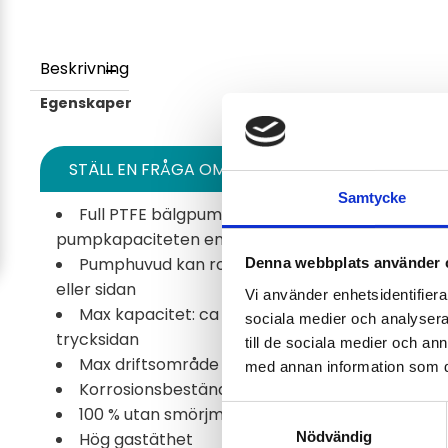
Beskrivning
Egenskaper
STÄLL EN FRÅGA OM PRODUKTEN
Samtycke
Full PTFE bälgpump. (Med bypass-nålventil för 
pumpkapaciteten endast
vid köp av MP-F 10
me
Pumphuvud kan roteras i 90° steg och anslutas 
Denna webbplats använder 
eller sidan
Vi använder enhetsidentifierar
Max kapacitet: ca 10 Nl/min med mottryck p
sociala medier och analysera 
trycksidan
till de sociala medier och a
Max driftsområde för tryck: 0,3 till 2,5 bar abs.
med annan information som du 
Korrosionsbeständig
100 % utan smörjmedel
Samtyckesval
Nödvändig
Hög gastäthet