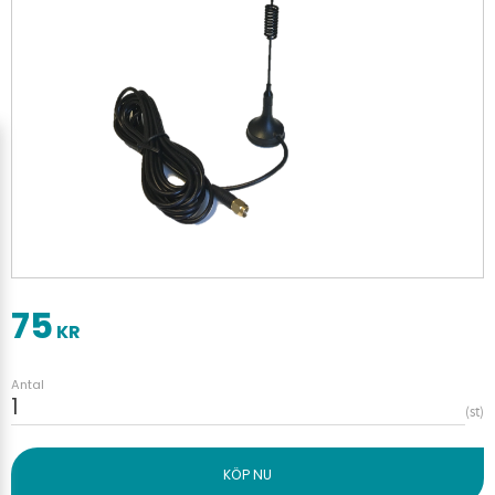
75
KR
Antal
st