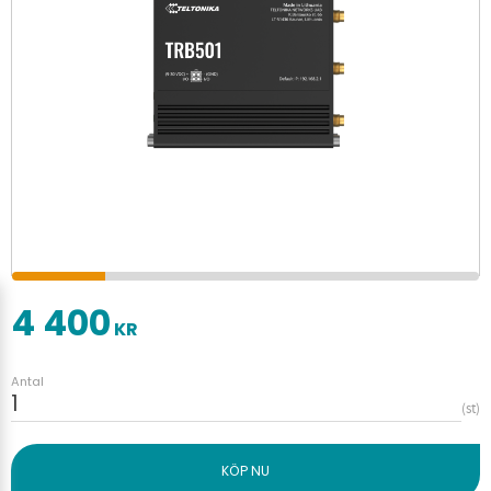
4 400
KR
Antal
st