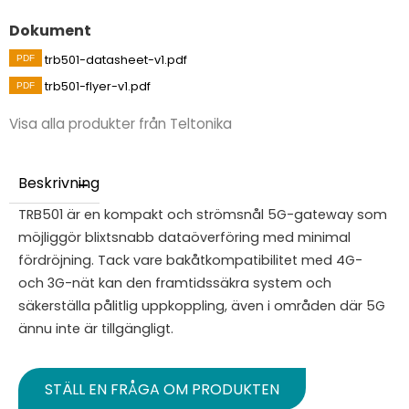
Dokument
trb501-datasheet-v1.pdf
trb501-flyer-v1.pdf
Visa alla produkter från Teltonika
Beskrivning
TRB501 är en kompakt och strömsnål 5G-gateway som
möjliggör blixtsnabb dataöverföring med minimal
fördröjning. Tack vare bakåtkompatibilitet med 4G-
och 3G-nät kan den framtidssäkra system och
säkerställa pålitlig uppkoppling, även i områden där 5G
ännu inte är tillgängligt.
STÄLL EN FRÅGA OM PRODUKTEN