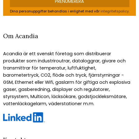
PRENUMERERA
Dina personuppgifter behandlas i enlighet med vår
integritetspolicy
.
Om Acandia
Acandia är ett svenskt företag som distribuerar
produkter som industriroutrar, dataloggrar, givare och
transmittrar för temperatur, luftfuktighet,
barometertryck, CO2, flöde och tryck, fjärrstyrningar -
GSM, Ethernet eller Wifi, gaslarm för giftiga och explosiva
gaser, gasberedning, displayer och regulatorer,
styrsystem, Multicon, läcksökare, godstjockleksmätare,
vattenläckagelarm, väderstationer m.m.