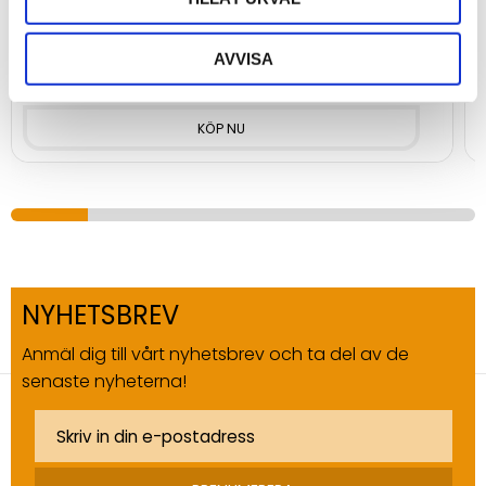
Kompakt fäste i plastutförande till produkter från Teltonika
K
AVVISA
39
5
kr
NYHETSBREV
Anmäl dig till vårt nyhetsbrev och ta del av de
senaste nyheterna!