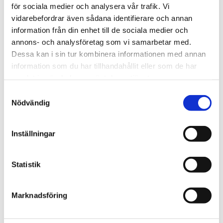
STÄLL EN FRÅGA OM PRODUKTEN
för sociala medier och analysera vår trafik. Vi
vidarebefordrar även sådana identifierare och annan
information från din enhet till de sociala medier och
Funktioner
Specifikationer
Video
annons- och analysföretag som vi samarbetar med.
Dessa kan i sin tur kombinera informationen med annan
information som du har tillhandahållit eller som de har
Omdömen
samlat in när du har använt deras tjänster.
Samtyckesval
Du
Nödvändig
Inställningar
Statistik
Bli den första att lämna ett omdöme.
Marknadsföring