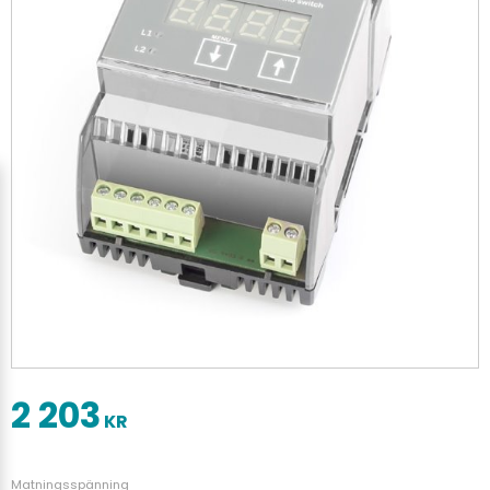
2 203
KR
Matningsspänning