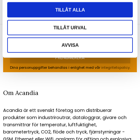
NYHETSBREV
TILLÅT ALLA
Anmäl dig till vårt nyhetsbrev och ta del av de
senaste nyheterna!
TILLÅT URVAL
AVVISA
PRENUMERERA
Dina personuppgifter behandlas i enlighet med vår
integritetspolicy
.
Om Acandia
Acandia är ett svenskt företag som distribuerar
produkter som industriroutrar, dataloggrar, givare och
transmittrar för temperatur, luftfuktighet,
barometertryck, CO2, flöde och tryck, fjärrstyrningar -
GSM, Ethernet eller Wifi, gaslarm för giftiga och explosiva