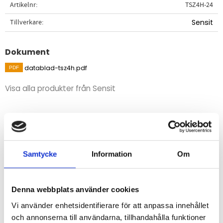
Artikelnr
TSZ4H-24
Tillverkare
Sensit
Dokument
datablad-tsz4h.pdf
Visa alla produkter från Sensit
Beskrivning
Temperaturstyrning för anslutning av en eller två
temperaturgivare av typ Pt1000.
Samtycke
Information
Om
Styrningen har fem driftlägen för olika funktionalitet.
Unikt är att man kan ansluta två temperaturgivare och
Denna webbplats använder cookies
använda temperaturdifferensen för reglering.
Vi använder enhetsidentifierare för att anpassa innehållet
och annonserna till användarna, tillhandahålla funktioner