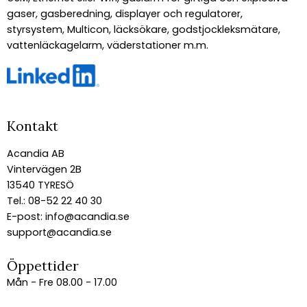
gaser, gasberedning, displayer och regulatorer,
styrsystem, Multicon, läcksökare, godstjockleksmätare,
vattenläckagelarm, väderstationer m.m.
Kontakt
Acandia AB
Vintervägen 2B
13540 TYRESÖ
Tel.: 08-52 22 40 30
E-post:
info@acandia.se
support@acandia.se
Öppettider
Mån - Fre 08.00 - 17.00