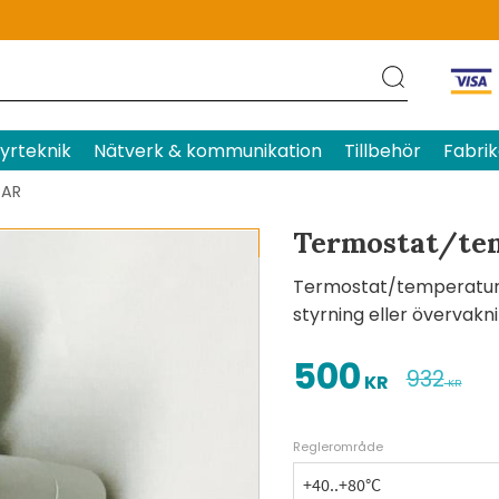
Produktens betyg
Baserat p
yrteknik
Nätverk & kommunikation
Tillbehör
Fabrik
GAR
Termostat/tem
PRIS
Termostat/temperaturbr
styrning eller övervakni
500
Nedsatt pris:
Ordinarie 
932
KR
KR
Reglerområde