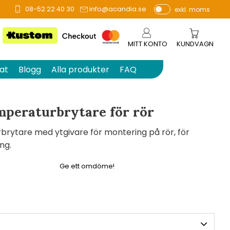
08-52 22 40 30
info@acandia.se
exkl. moms
å 0 betyg.
P
ri
s
MITT KONTO
KUNDVAGN
e
r
at
Blogg
Alla produkter
FAQ
vi
s
a
peraturbrytare för rör
s
ytare med ytgivare för montering på rör, för
ng.
Ge ett omdöme!
pris: