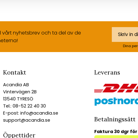
ll vårt nyhetsbrev och ta del av de
eterna!
Dina per
Kontakt
Leverans
Acandia AB
Vintervägen 2B
13540 TYRESÖ
Tel.: 08-52 22 40 30
E-post:
info@acandia.se
Betalningssätt
support@acandia.se
Faktura 30 dgr för
Öppettider