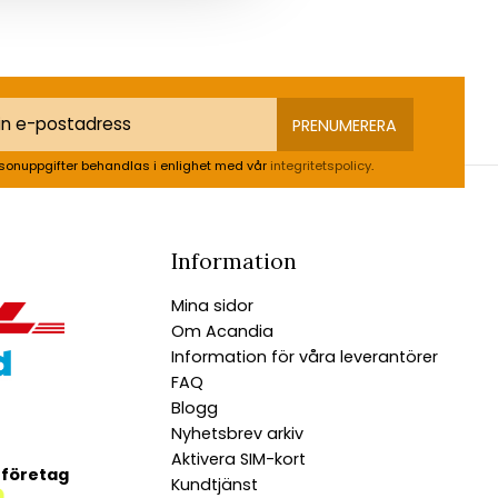
PRENUMERERA
sonuppgifter behandlas i enlighet med vår
integritetspolicy
.
Information
Mina sidor
Om Acandia
Information för våra leverantörer
FAQ
Blogg
Nyhetsbrev arkiv
Aktivera SIM-kort
 företag
Kundtjänst