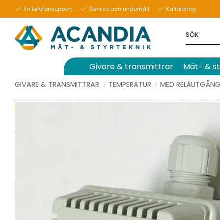
Fri telefonsupport
Service och underhåll
Kalibrering
Givare & transmittrar
Mät- & st
GIVARE & TRANSMITTRAR
TEMPERATUR
MED RELÄUTGÅN
UTGÅENDE PRODUKT, NEDSATT 
46
%