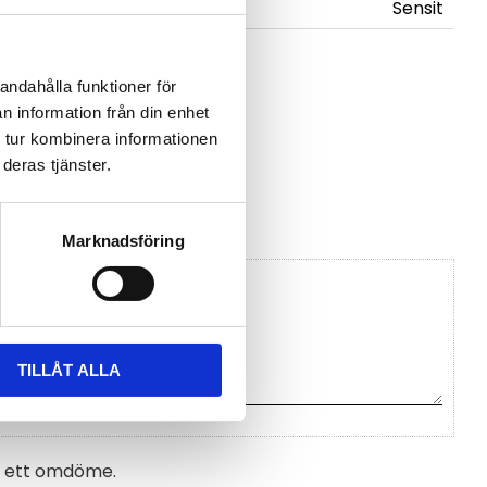
Sensit
andahålla funktioner för
rytare-tsa-15-
n information från din enhet
 tur kombinera informationen
deras tjänster.
Sensit
Marknadsföring
TILLÅT ALLA
na ett omdöme.