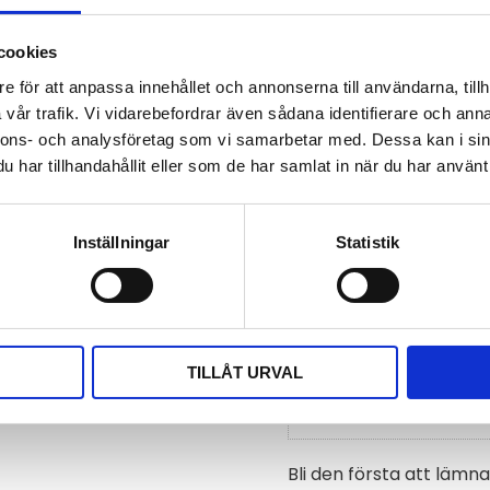
Tillverkare
cookies
Dokument
e för att anpassa innehållet och annonserna till användarna, tillh
datablad-temperaturb
vår trafik. Vi vidarebefordrar även sådana identifierare och anna
14a.pdf
nnons- och analysföretag som vi samarbetar med. Dessa kan i sin
har tillhandahållit eller som de har samlat in när du har använt 
Visa alla produkter från 
Omdömen
Inställningar
Statistik
 LAGRET RÄCKER.
Du
TILLÅT URVAL
Bli den första att läm