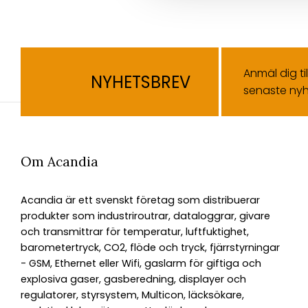
Anmäl dig ti
NYHETSBREV
senaste nyh
Om Acandia
Acandia är ett svenskt företag som distribuerar
produkter som industriroutrar, dataloggrar, givare
och transmittrar för temperatur, luftfuktighet,
barometertryck, CO2, flöde och tryck, fjärrstyrningar
- GSM, Ethernet eller Wifi, gaslarm för giftiga och
explosiva gaser, gasberedning, displayer och
regulatorer, styrsystem, Multicon, läcksökare,