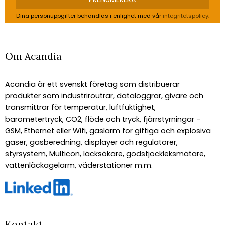
Dina personuppgifter behandlas i enlighet med vår
integritetspolicy
.
Om Acandia
Acandia är ett svenskt företag som distribuerar
produkter som industriroutrar, dataloggrar, givare och
transmittrar för temperatur, luftfuktighet,
barometertryck, CO2, flöde och tryck, fjärrstyrningar -
GSM, Ethernet eller Wifi, gaslarm för giftiga och explosiva
gaser, gasberedning, displayer och regulatorer,
styrsystem, Multicon, läcksökare, godstjockleksmätare,
vattenläckagelarm, väderstationer m.m.
Kontakt