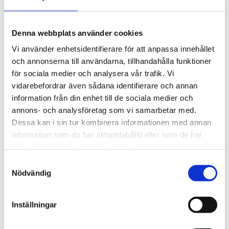
Solstrålnings- och väderskydd till Comets
givare & transmittrar
Metereologiskt skydd för vädersensorer från Comet
Denna webbplats använder cookies
System inkl. platta för intern montering av instrument och
Vi använder enhetsidentifierare för att anpassa innehållet
givare.
och annonserna till användarna, tillhandahålla funktioner
2 980
kr
för sociala medier och analysera vår trafik. Vi
vidarebefordrar även sådana identifierare och annan
information från din enhet till de sociala medier och
annons- och analysföretag som vi samarbetar med.
Dessa kan i sin tur kombinera informationen med annan
information som du har tillhandahållit eller som de har
samlat in när du har använt deras tjänster.
Samtyckesval
Nödvändig
Inställningar