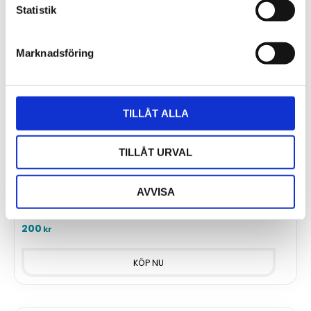
Statistik
Marknadsföring
TILLÅT ALLA
TILLÅT URVAL
Kontaktdon ELKA 4012PG7 för TxxxxL, IP67
​ELKA 4012PG7 hylsdon, TxxxxL, Utrustad med Lumberg-
AVVISA
stiftdon.
200
kr