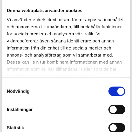
Denna webbplats använder cookies
Kategorier
Vi använder enhetsidentifierare för att anpassa innehållet
och annonserna till användarna, tillhandahålla funktioner
Produkter (55)
för sociala medier och analysera vår trafik. Vi
Applikationer (23)
vidarebefordrar även sådana identifierare och annan
Funktioner (16)
information från din enhet till de sociala medier och
Tjänster (11)
annons- och analysföretag som vi samarbetar med.
Nyhetsbrev (5)
Dessa kan i sin tur kombinera informationen med annan
information som du har tillhandahållit eller som de har
Givare
samlat in när du har använt deras tjänster.
Fjärrmätning
Samtyckesval
Sensor
Nödvändig
Fjärrstyrning
Inställningar
Arkiv
2026
Statistik