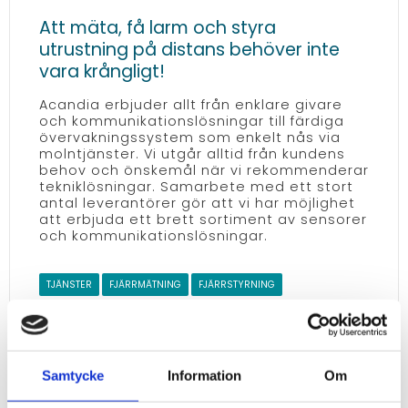
Att mäta, få larm och styra
utrustning på distans behöver inte
vara krångligt!
Acandia erbjuder allt från enklare givare
och kommunikationslösningar till färdiga
övervakningssystem som enkelt nås via
molntjänster. Vi utgår alltid från kundens
behov och önskemål när vi rekommenderar
tekniklösningar. Samarbete med ett stort
antal leverantörer gör att vi har möjlighet
att erbjuda ett brett sortiment av sensorer
och kommunikationslösningar.
TJÄNSTER
FJÄRRMÄTNING
FJÄRRSTYRNING
Samtycke
Information
Om
1–
4
av
4