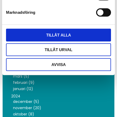
juni (2)
maj (2)
Marknadsföring
april (3)
mars (1)
februari (16)
januari (3)
TILLÅT ALLA
2025
november (3)
TILLÅT URVAL
oktober (10)
september (2)
juni (5)
AVVISA
maj (8)
mars (5)
februari (9)
januari (12)
2024
december (5)
november (20)
oktober (8)