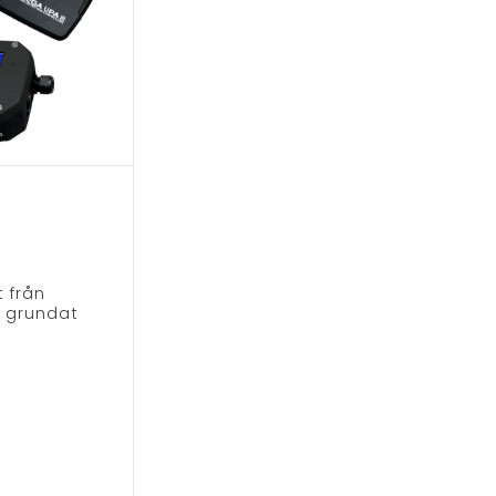
 från
m grundat