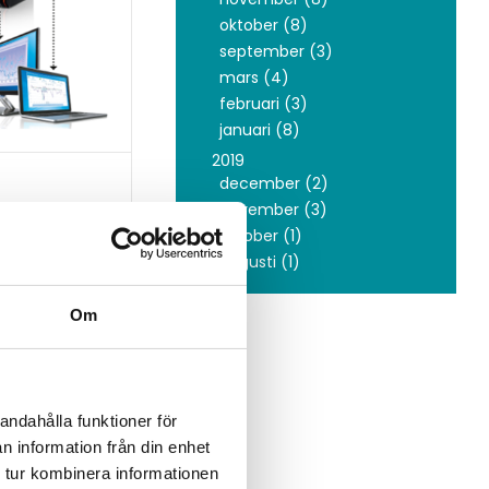
oktober (8)
september (3)
mars (4)
februari (3)
januari (8)
2019
december (2)
november (3)
l molnet
oktober (1)
augusti (1)
r att göra
 även den
Om
met skicka
andahålla funktioner för
n information från din enhet
 tur kombinera informationen