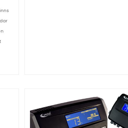
inns
ddar
en
t