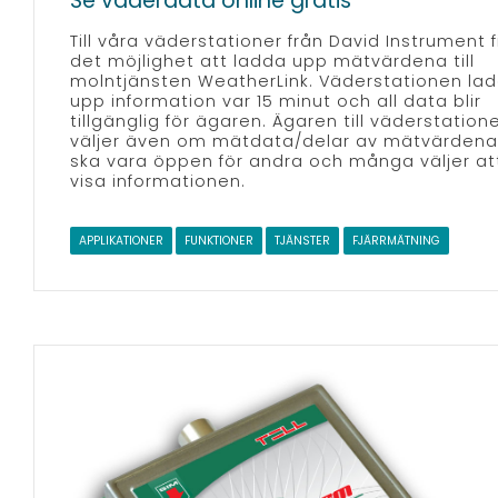
Se väderdata online gratis
Till våra väderstationer från David Instrument f
det möjlighet att ladda upp mätvärdena till
molntjänsten WeatherLink. Väderstationen la
upp information var 15 minut och all data blir
tillgänglig för ägaren. Ägaren till väderstation
väljer även om mätdata/delar av mätvärdena
ska vara öppen för andra och många väljer at
visa informationen.
APPLIKATIONER
FUNKTIONER
TJÄNSTER
FJÄRRMÄTNING