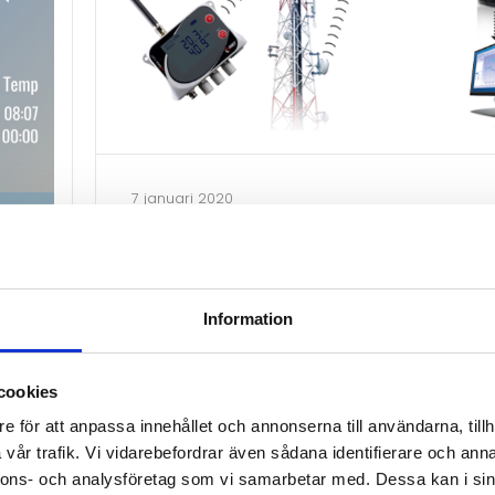
7 januari 2020
Nu kan du ansluta GSM-loggern til
Comet Cloud är en uppskattad tjänst fö
mätdata tillgängligt för många. Nu kan
Information
nya generationen GSM-loggers från Co
data till molntjänsten.
cookies
PRODUKTER
FJÄRRMÄTNING
e för att anpassa innehållet och annonserna till användarna, tillh
vår trafik. Vi vidarebefordrar även sådana identifierare och anna
nnons- och analysföretag som vi samarbetar med. Dessa kan i sin