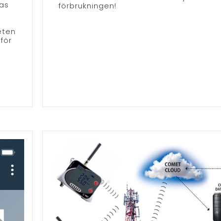
ras
förbrukningen!
eten
för