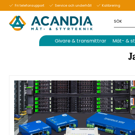
Fri telefonsupport
Service och underhåll
Kalibrering
Givare & transmittrar
Mät- & st
J