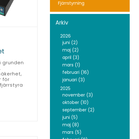
Fjärrstyrning
Arkiv
2026
juni (2)
maj (2)
et
april (3)
 i grunden
mars (1)
.
februari (16)
tsäkerhet,
 för
januari (3)
järrstyra
2025
november (3)
oktober (10)
september (2)
juni (5)
maj (8)
mars (5)