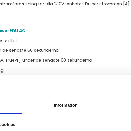
 strömförbrukning för alla 230V-enheter. Du ser strömmen [A],
owerPDU 4C
ssnittet
er de senaste 60 sekunderna
, W, TruePF) under de senaste 60 sekunderna
ng
ghet
ra hushållsapparater. Avviker TruePF från det normala är det
en.
Information
cookies