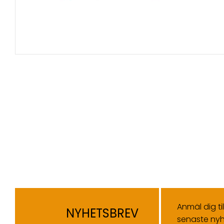
Anmäl dig ti
NYHETSBREV
senaste nyh