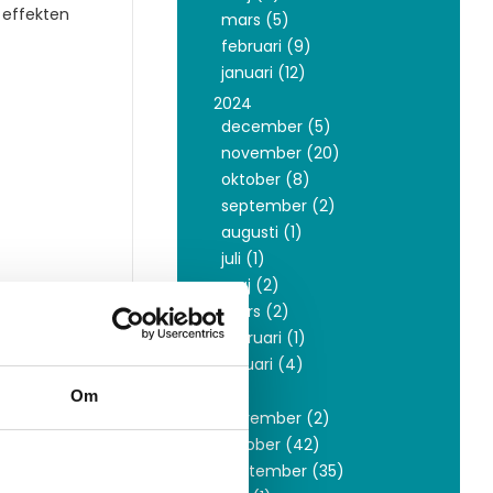
 effekten
mars (5)
februari (9)
januari (12)
2024
december (5)
november (20)
oktober (8)
september (2)
augusti (1)
juli (1)
maj (2)
mars (2)
februari (1)
ta en
januari (4)
2023
Om
november (2)
oktober (42)
september (35)