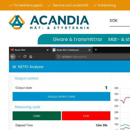
8 januari 2020
Fri telefonsupport
Service och underhåll
Kalibrering
Givare & transmittrar
Mät- & st