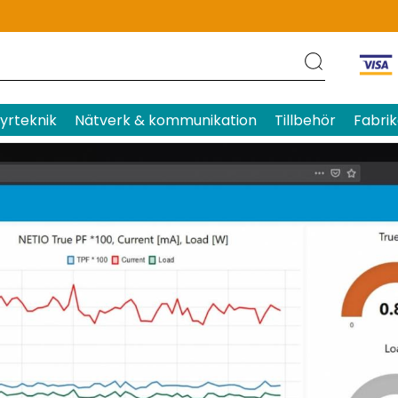
yrteknik
Nätverk & kommunikation
Tillbehör
Fabrik