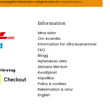
sonuppgifter behandlas i enlighet med vår
integritetspolicy
.
Information
Mina sidor
Om Acandia
Information för våra leverantörer
FAQ
Blogg
Nyhetsbrev arkiv
Aktivera SIM-kort
 företag
Kundtjänst
Köpvillkor
Policy & cookies
Reklamation & retur
English