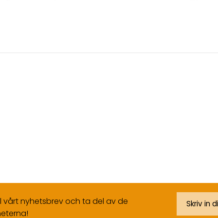
ll vårt nyhetsbrev och ta del av de
eterna!