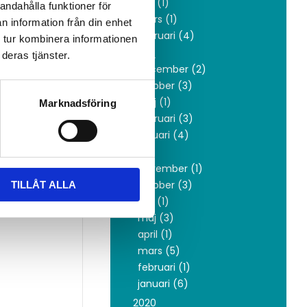
juni (1)
andahålla funktioner för
mars (1)
n information från din enhet
februari (4)
 tur kombinera informationen
2022
deras tjänster.
december (2)
oktober (3)
maj (1)
Marknadsföring
februari (3)
januari (4)
2021
november (1)
oktober (3)
TILLÅT ALLA
juni (1)
maj (3)
april (1)
mars (5)
februari (1)
januari (6)
2020