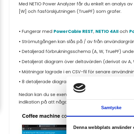
Med NETIO Power Analyzer får du enkelt en analys av
[W] och fasförskjutningen (TruePF) som grafer.
• Fungerar med
PowerCable REST
,
NETIO 4All
och
P
• Strömutgången kan slås på / av från användargrän
• Detaljerad förbrukningsschema (A, W, TruePF) und
• Detaljerat diagram över deltavärden (derivat av A
• Mätningar lagrade i en CSV-fil för senare användni
• 8 detaljerade diagram för hela mätningens varakti
Nedan kan du se exempel på energiförbrukning hos fy
indikation på att något är fel i den anslutna apparat
Samtycke
Denna webbplats använder 