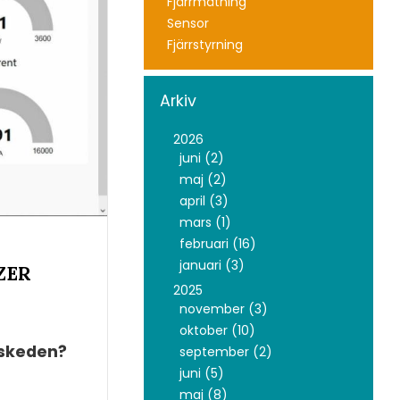
Fjärrmätning
Sensor
Fjärrstyrning
Arkiv
2026
juni (2)
maj (2)
april (3)
mars (1)
februari (16)
januari (3)
ZER
2025
november (3)
oktober (10)
ftskeden?
september (2)
juni (5)
maj (8)