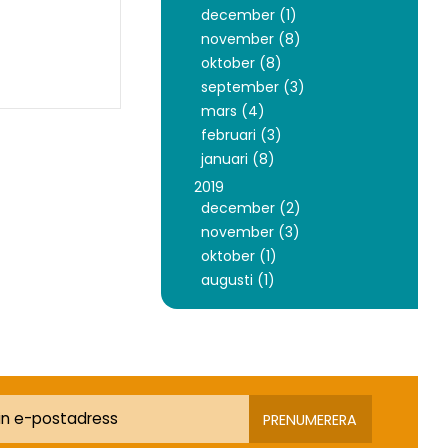
december (1)
november (8)
oktober (8)
september (3)
mars (4)
februari (3)
januari (8)
2019
december (2)
november (3)
oktober (1)
augusti (1)
PRENUMERERA