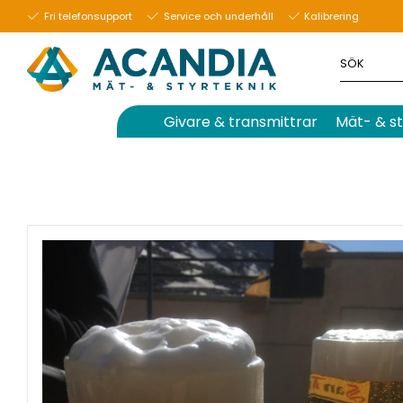
Fri telefonsupport
Service och underhåll
Kalibrering
Givare & transmittrar
Mät- & st