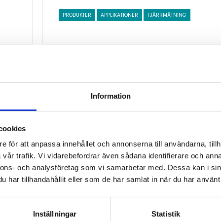
PRODUKTER
APPLIKATIONER
FJÄRRMÄTNING
Information
cookies
e för att anpassa innehållet och annonserna till användarna, tillh
vår trafik. Vi vidarebefordrar även sådana identifierare och anna
nnons- och analysföretag som vi samarbetar med. Dessa kan i sin
har tillhandahållit eller som de har samlat in när du har använt 
14 maj 2025
Gaslarm i parkeringshus
Inställningar
Statistik
Många fordon drivs fortfarande av