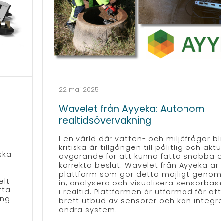
22 maj 2025
Wavelet från Ayyeka: Autonom
realtidsövervakning
I en värld där vatten- och miljöfrågor bli
kritiska är tillgången till pålitlig och akt
ska
avgörande för att kunna fatta snabba 
korrekta beslut. Wavelet från Ayyeka är
plattform som gör detta möjligt genom
elt
in, analysera och visualisera sensorba
rta
i realtid. Plattformen är utformad för at
ing
brett utbud av sensorer och kan integ
andra system.