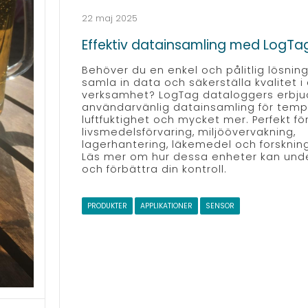
22 maj 2025
Effektiv datainsamling med LogTa
Behöver du en enkel och pålitlig lösning
samla in data och säkerställa kvalitet i 
verksamhet? LogTag dataloggers erbjud
användarvänlig datainsamling för temp
luftfuktighet och mycket mer. Perfekt fö
livsmedelsförvaring, miljöövervakning,
lagerhantering, läkemedel och forskning
Läs mer om hur dessa enheter kan unde
och förbättra din kontroll.
PRODUKTER
APPLIKATIONER
SENSOR