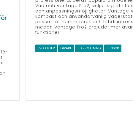
professionella. Deras populära modelle
Vue och Vantage Pro2, skiljer sig åt i fun
och anpassningsmöjligheter. Vantage V
kompakt och användarvänlig vädersta
för
passar för hemmabruk och fritidsintres
medan Vantage Pro2 erbjuder mer ava
funktioner,.
PRODUKTER
GIVARE
FJÄRRMÄTNING
SENSOR
för
as
ör
a
tan