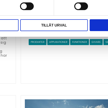
förbränningsmotorer som använder bens
diesel vilket innebär att giftiga gaser k
slutna utrymmen som parkeringsgarage
verkstäder och liknande anläggningar. 
nyproduktion ska ventilationen projekte
höga koncentrationer av gaser vädras
TILLÅT URVAL
vad händer vid .
ett
 att
 sig
PRODUKTER
APPLIKATIONER
FUNKTIONER
GIVARE
S
ng
 har