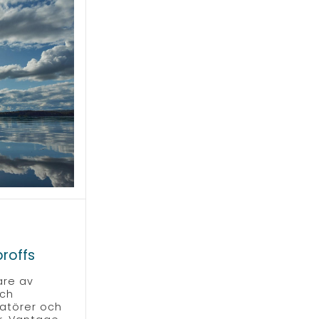
roffs
are av
och
atörer och