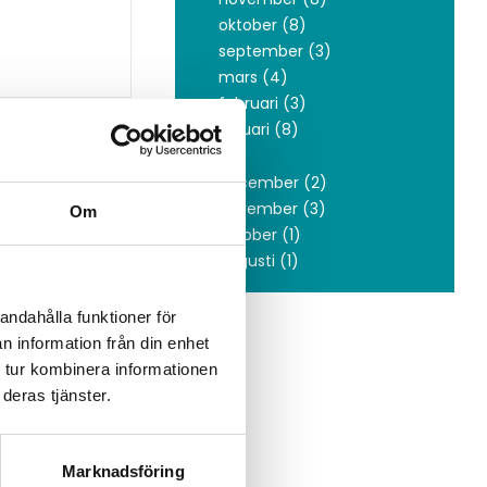
oktober (8)
september (3)
mars (4)
februari (3)
januari (8)
2019
december (2)
november (3)
Om
oktober (1)
augusti (1)
andahålla funktioner för
n information från din enhet
 tur kombinera informationen
deras tjänster.
Marknadsföring