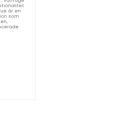
r, Vantage
ktionalitet
ue är en
tion som
sen,
ncerade