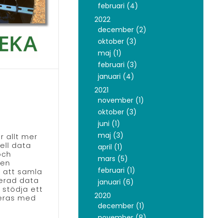
februari (4)
2022
december (2)
oktober (3)
maj (1)
februari (3)
januari (4)
2021
november (1)
oktober (3)
juni (1)
maj (3)
r allt mer
uell data
april (1)
och
mars (5)
 en
februari (1)
 att samla
serad data
januari (6)
t stödja ett
2020
reras med
december (1)
november (8)