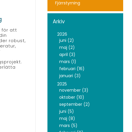
Fjärrstyrning
g
Arkiv
 för att
2026
din
juni (2)
er robust,
eratur,
maj (2)
r
april (3)
mars (1)
sprojekt.
rlätta
februari (16)
januari (3)
2025
november (3)
oktober (10)
september (2)
juni (5)
maj (8)
mars (5)