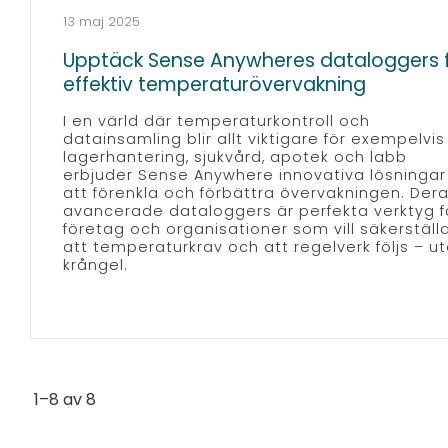
13 maj 2025
Upptäck Sense Anywheres dataloggers 
effektiv temperaturövervakning
I en värld där temperaturkontroll och
datainsamling blir allt viktigare för exempelvis
lagerhantering, sjukvård, apotek och labb
erbjuder Sense Anywhere innovativa lösningar 
att förenkla och förbättra övervakningen. Der
avancerade dataloggers är perfekta verktyg f
företag och organisationer som vill säkerställ
att temperaturkrav och att regelverk följs – u
krångel.
1–
8
av
8