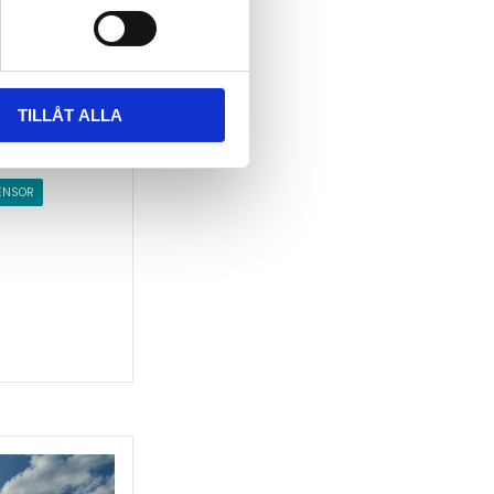
in eller
an samlas i
,
Vid
ras så att
 ut men
TILLÅT ALLA
ENSOR