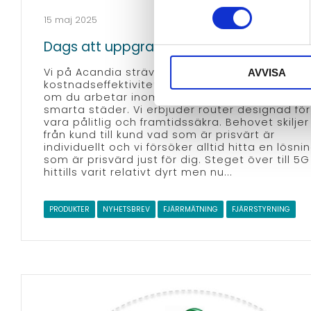
15 maj 2025
Dags att uppgradera till 5G?
Vi på Acandia strävar efter att erbjuder
AVVISA
kostnadseffektivitet och hög presterande avs
om du arbetar inom tillverkning, energi eller
smarta städer. Vi erbjuder router designad för
vara pålitlig och framtidssäkra. Behovet skiljer
från kund till kund vad som är prisvärt är
individuellt och vi försöker alltid hitta en lösni
som är prisvärd just för dig. Steget över till 5G
hittills varit relativt dyrt men nu...
PRODUKTER
NYHETSBREV
FJÄRRMÄTNING
FJÄRRSTYRNING