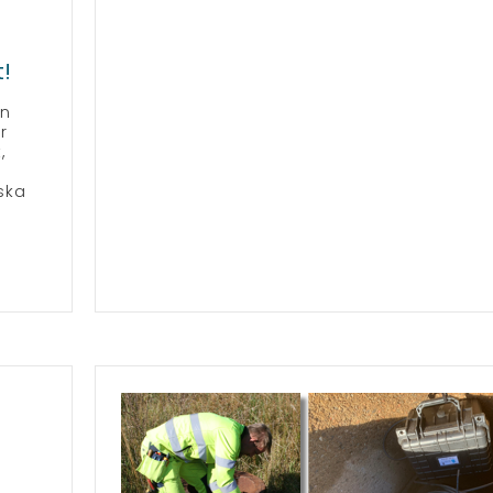
t!
an
r
,
ska