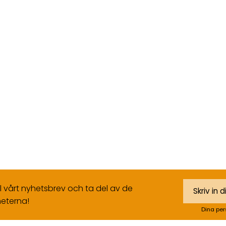
ll vårt nyhetsbrev och ta del av de
eterna!
Dina per