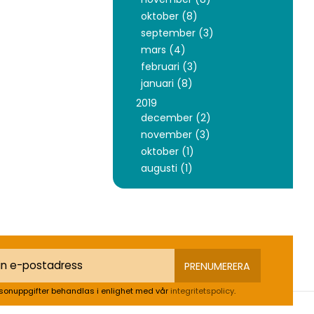
oktober (8)
september (3)
mars (4)
februari (3)
januari (8)
2019
december (2)
november (3)
oktober (1)
augusti (1)
PRENUMERERA
sonuppgifter behandlas i enlighet med vår
integritetspolicy
.