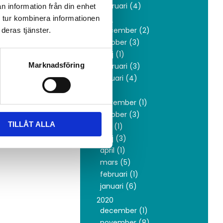
februari (4)
n information från din enhet
 tur kombinera informationen
2022
december (2)
deras tjänster.
oktober (3)
maj (1)
Marknadsföring
februari (3)
januari (4)
2021
november (1)
oktober (3)
TILLÅT ALLA
juni (1)
maj (3)
april (1)
mars (5)
februari (1)
januari (6)
2020
december (1)
november (8)