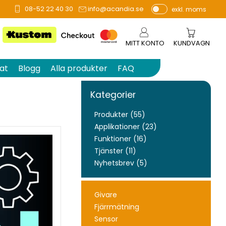
08-52 22 40 30
info@acandia.se
exkl. moms
P
ri
s
MITT KONTO
KUNDVAGN
e
r
at
Blogg
Alla produkter
FAQ
vi
s
Kategorier
a
s
Produkter (55)
Applikationer (23)
Funktioner (16)
Tjänster (11)
Nyhetsbrev (5)
Givare
Fjärrmätning
Sensor