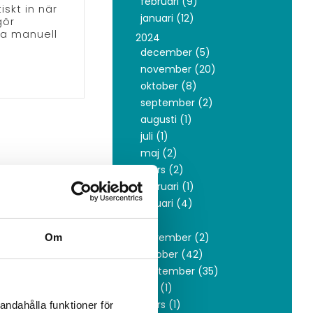
februari (9)
skt in när
januari (12)
gör
pa manuell
2024
december (5)
november (20)
oktober (8)
september (2)
augusti (1)
juli (1)
maj (2)
mars (2)
februari (1)
januari (4)
2023
november (2)
Om
oktober (42)
september (35)
juni (1)
mars (1)
andahålla funktioner för