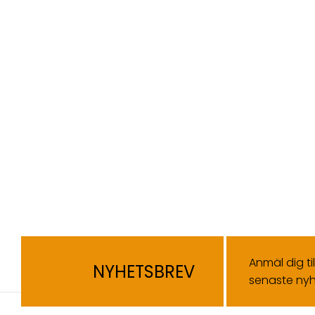
Anmäl dig ti
NYHETSBREV
senaste nyh