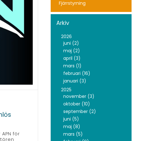
Fjärrstyrning
Arkiv
2026
juni (2)
maj (2)
april (3)
mars (1)
februari (16)
januari (3)
2025
november (3)
oktober (10)
september (2)
mlös
juni (5)
maj (8)
 APN för
mars (5)
atören