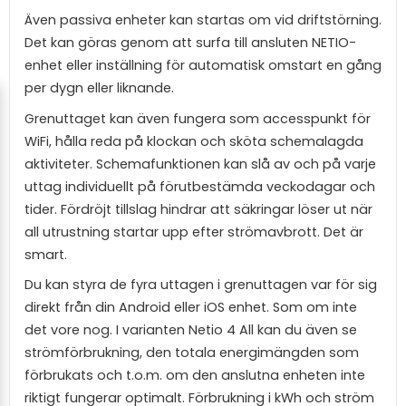
Även passiva enheter kan startas om vid driftstörning.
Det kan göras genom att surfa till ansluten NETIO-
enhet eller inställning för automatisk omstart en gång
per dygn eller liknande.
Grenuttaget kan även fungera som accesspunkt för
WiFi, hålla reda på klockan och sköta schemalagda
aktiviteter. Schemafunktionen kan slå av och på varje
uttag individuellt på förutbestämda veckodagar och
tider. Fördröjt tillslag hindrar att säkringar löser ut när
all utrustning startar upp efter strömavbrott. Det är
smart.
Du kan styra de fyra uttagen i grenuttagen var för sig
direkt från din Android eller iOS enhet. Som om inte
det vore nog. I varianten Netio 4 All kan du även se
strömförbrukning, den totala energimängden som
förbrukats och t.o.m. om den anslutna enheten inte
riktigt fungerar optimalt. Förbrukning i kWh och ström