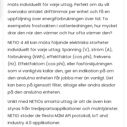
mäts individuellt för varje uttag. Perfekt om du vill
övervaka antalet drifttimmar per enhet och få en
uppföljning över energiförbrukningen över tid. Ta
exempelvis frostvakten i vattenledningen, hur mycket
drar den när den värmer och hur ofta värmer den?
NETIO 4 All kan mäta följande elektriska storheter
individuellt för varje uttag: Spänning (V), ström (A),
förbrukning (kWh), effektfaktor (cos phi), frekvens
(Hz). Effektfaktorn (cos phi), eller fasförskjutningen
som vi vanligtvis kallar den, ger en indikation på om
den anslutna enheten får jobba mer än vanligt. Det
kan bero på igensatt filter, slitage eller andra skador
på den anslutna enheten.
Unikt med NETIOs smarta uttag är att de även kan
styras från tredjepartsapplikationer och molntjänster.
NETIO stöder de flesta M2M API protokoll, IoT and
Industry 4.0 applikationer.