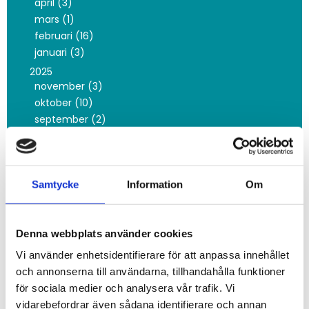
april (3)
mars (1)
februari (16)
januari (3)
2025
november (3)
oktober (10)
september (2)
juni (5)
maj (8)
mars (5)
Samtycke
Information
Om
februari (9)
januari (12)
2024
Denna webbplats använder cookies
december (5)
november (20)
Vi använder enhetsidentifierare för att anpassa innehållet
oktober (8)
och annonserna till användarna, tillhandahålla funktioner
september (2)
för sociala medier och analysera vår trafik. Vi
augusti (1)
vidarebefordrar även sådana identifierare och annan