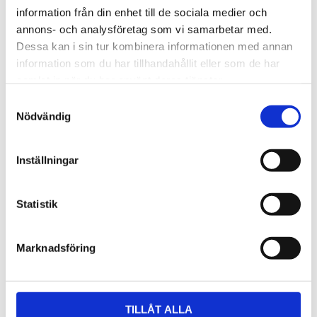
juli (1)
information från din enhet till de sociala medier och
maj (2)
annons- och analysföretag som vi samarbetar med.
mars (2)
Dessa kan i sin tur kombinera informationen med annan
februari (1)
information som du har tillhandahållit eller som de har
januari (4)
samlat in när du har använt deras tjänster.
2023
Samtyckesval
november (2)
Nödvändig
oktober (42)
september (35)
Inställningar
juni (1)
mars (1)
februari (4)
Statistik
2022
december (2)
Marknadsföring
oktober (3)
maj (1)
februari (3)
januari (4)
TILLÅT ALLA