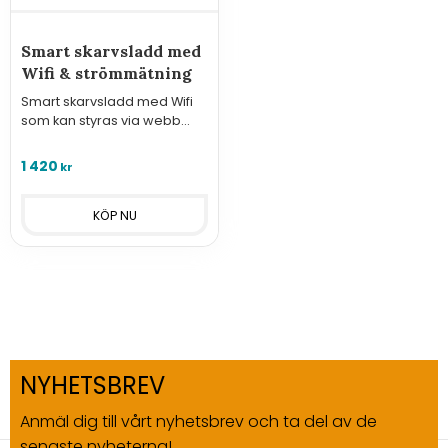
Smart skarvsladd med
Wifi & strömmätning
Smart skarvsladd med Wifi
som kan styras via webb
alternativt något av de 10
protokoll som erbjuds samt
1 420
kr
mäta strömförbrukning.
NYHETSBREV
Anmäl dig till vårt nyhetsbrev och ta del av de
senaste nyheterna!