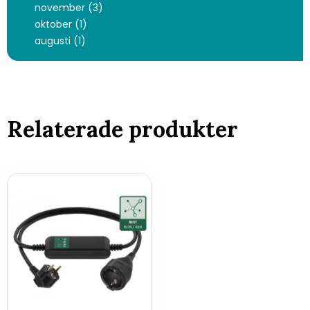
november (3)
oktober (1)
augusti (1)
Relaterade produkter