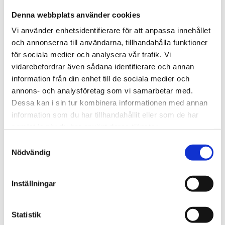
september (35)
Denna webbplats använder cookies
juni (1)
mars (1)
Vi använder enhetsidentifierare för att anpassa innehållet
februari (4)
och annonserna till användarna, tillhandahålla funktioner
2022
för sociala medier och analysera vår trafik. Vi
december (2)
vidarebefordrar även sådana identifierare och annan
oktober (3)
information från din enhet till de sociala medier och
maj (1)
annons- och analysföretag som vi samarbetar med.
februari (3)
Dessa kan i sin tur kombinera informationen med annan
januari (4)
information som du har tillhandahållit eller som de har
samlat in när du har använt deras tjänster.
2021
november (1)
Samtyckesval
oktober (3)
Nödvändig
juni (1)
maj (3)
Inställningar
april (1)
mars (5)
februari (1)
Statistik
januari (6)