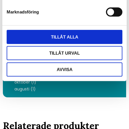
2020
Marknadsföring
december (1)
november (8)
oktober (8)
september (3)
TILLÅT ALLA
mars (4)
februari (3)
TILLÅT URVAL
januari (8)
2019
december (2)
AVVISA
november (3)
oktober (1)
augusti (1)
Relaterade produkter