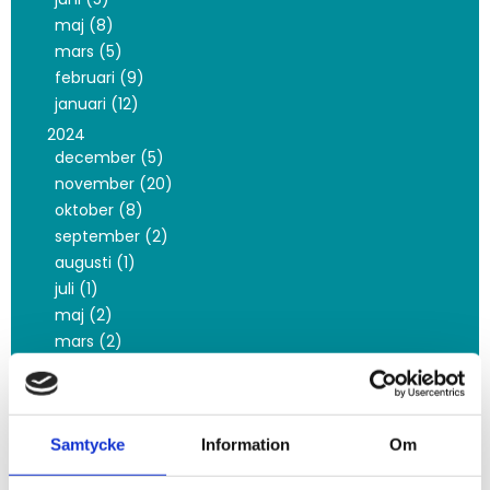
maj (8)
mars (5)
februari (9)
januari (12)
2024
december (5)
november (20)
oktober (8)
september (2)
augusti (1)
juli (1)
maj (2)
mars (2)
februari (1)
januari (4)
2023
Samtycke
Information
Om
november (2)
oktober (42)