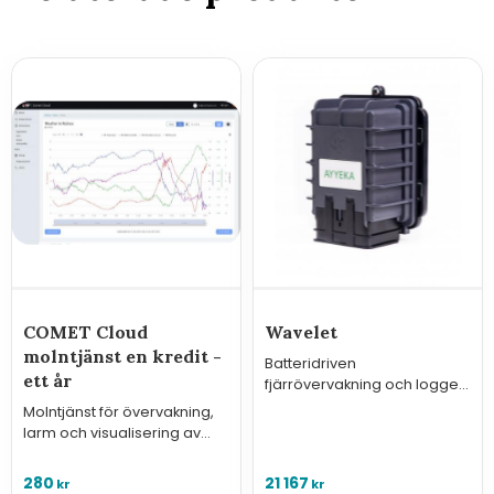
COMET Cloud
Wavelet
molntjänst en kredit -
Batteridriven
ett år
fjärrövervakning och logger
för anslutning av analoga,
Molntjänst för övervakning,
seriella och digitala givare
larm och visualisering av
med standardinterface
mätvärden från Comets IoT-
sensorer (4G-loggrar, WiFi-,
280
21 167
kr
kr