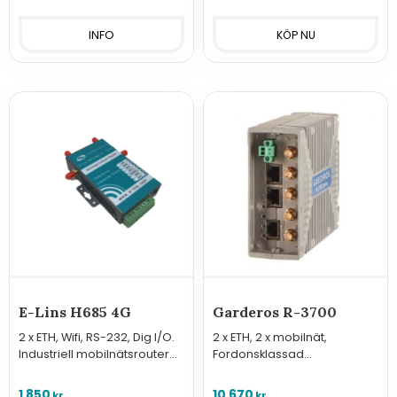
Sigfox-sensorer, MS &
Websensor).
INFO
E-Lins H685 4G
Garderos R-3700
2 x ETH, Wifi, RS-232, Dig I/O.
2 x ETH, 2 x mobilnät,
Industriell mobilnätsrouter
Fordonsklassad
med många avancerade
Industrirouter som stöder
funktioner i kompakt format.
avancerad routing och
1 850
10 670
kr
kr