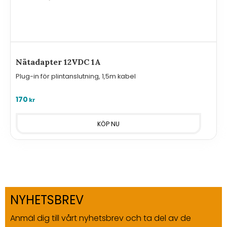
Nätadapter 12VDC 1A
Plug-in för plintanslutning, 1,5m kabel
170
kr
NYHETSBREV
Anmäl dig till vårt nyhetsbrev och ta del av de