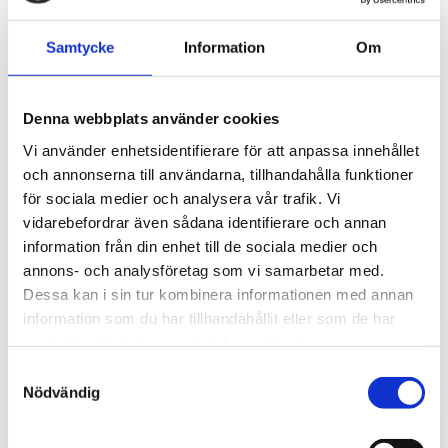
Samtycke
Information
Om
Denna webbplats använder cookies
Vi använder enhetsidentifierare för att anpassa innehållet
och annonserna till användarna, tillhandahålla funktioner
Standardantenn 2G/3G/4G
för sociala medier och analysera vår trafik. Vi
vidarebefordrar även sådana identifierare och annan
Antenn 2G/3G/4G för montering direkt på router.
information från din enhet till de sociala medier och
75
annons- och analysföretag som vi samarbetar med.
kr
Dessa kan i sin tur kombinera informationen med annan
information som du har tillhandahållit eller som de har
samlat in när du har använt deras tjänster.
Samtyckesval
Nödvändig