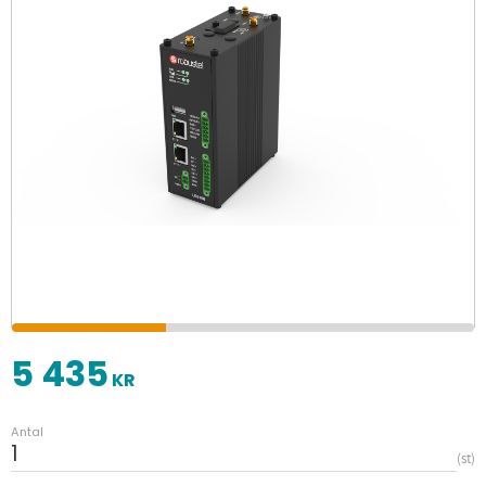
5 435
KR
Antal
st