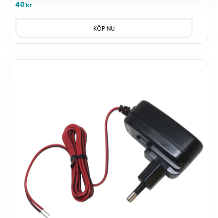
40
kr