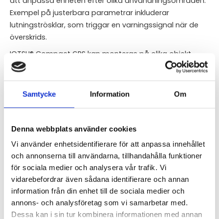
att anpassa enheten efter olika användningsområden.
Exempel på justerbara parametrar inkluderar
lutningströsklar, som triggar en varningssignal när de
överskrids.
IOTSU® Compact GPS kan monteras på olika objekt,
som leveranspaket, containrar, fordon, halsband eller
sele. Enheten kräver inget underhåll och är innesluten i
ett industrikvalitetsfodral som är motståndskraftigt
Samtycke
Information
Om
mot damm och stänk. Installation är snabb och enkel.
MÄTNING OCH REGISTRERING:
Denna webbplats använder cookies
GPS
Vi använder enhetsidentifierare för att anpassa innehållet
Lutning
och annonserna till användarna, tillhandahålla funktioner
för sociala medier och analysera vår trafik. Vi
TEKNISKA SPECIFIKATIONER:
vidarebefordrar även sådana identifierare och annan
Mått: 96,5 x 59 x 25,5 mm
information från din enhet till de sociala medier och
Vikt: 124 g med batteri
annons- och analysföretag som vi samarbetar med.
Dessa kan i sin tur kombinera informationen med annan
Sensorer: GPS, acceleration