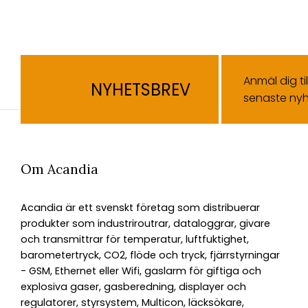
Anmäl dig ti
NYHETSBREV
senaste nyh
Om Acandia
Acandia är ett svenskt företag som distribuerar
produkter som industriroutrar, dataloggrar, givare
och transmittrar för temperatur, luftfuktighet,
barometertryck, CO2, flöde och tryck, fjärrstyrningar
- GSM, Ethernet eller Wifi, gaslarm för giftiga och
explosiva gaser, gasberedning, displayer och
regulatorer, styrsystem, Multicon, läcksökare,