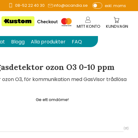
08-52 22 40 30
info@acandia.se
exkl. moms
å 0 betyg.
P
ri
s
MITT KONTO
KUNDVAGN
e
r
at
Blogg
Alla produkter
FAQ
vi
s
a
gasdetektor ozon O3 0-10 ppm
s
r ozon O3, för kommunikation med GasVisor trådlösa
Ge ett omdöme!
st