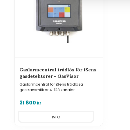
Gaslarmcentral trådlös för iSens
gasdetektorer - GasVisor
Gaslarmcentral för iSens trådlösa
gastransmittrar 4-128 kanaler.
31 800
kr
INFO