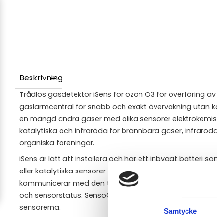
Beskrivning
Trådlös gasdetektor iSens för ozon O3 för överföring av
gaslarmcentral för snabb och exakt övervakning utan ka
en mängd andra gaser med olika sensorer elektrokemiska
katalytiska och infraröda för brännbara gaser, infraröda
organiska föreningar.
iSens är lätt att installera och har ett inbyggt batteri som 
eller katalytiska sensorer krävs ett 110-220 VAC-uttag. De
kommunicerar med den trådlösa gaslarmcentralen GasV
och sensorstatus. SensoGuard-programvaran kan ocks
sensorerna.
Samtycke