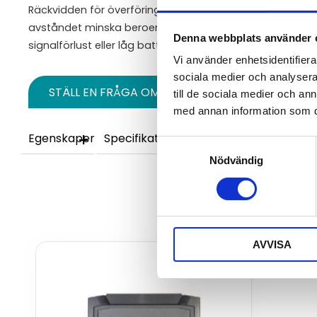
Räckvidden för överföring når upp till 7 km (siktlinje). I 
avståndet minska beroende på hinder, men en kilometer ä
Denna webbplats använder 
signalförlust eller låg batterinivå varnar larmcentralen 
Vi använder enhetsidentifierar
sociala medier och analysera 
STÄLL EN FRÅGA OM PRODUKTEN
till de sociala medier och a
med annan information som du 
Egenskaper
Specifikationer
Samtyckesval
Nödvändig
AVVISA