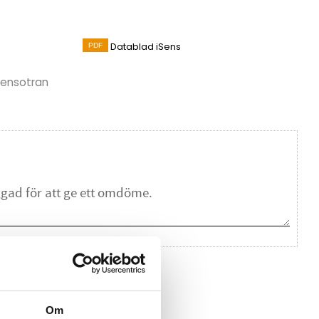
Datablad iSens
 Sensotran
na ett omdöme.
Om