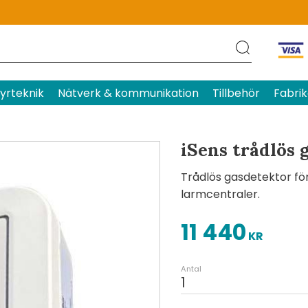
Produktens betyg
Baserat p
yrteknik
Nätverk & kommunikation
Tillbehör
Fabrik
iSens trådlös 
Trådlös gasdetektor fö
larmcentraler.
11 440
KR
Antal