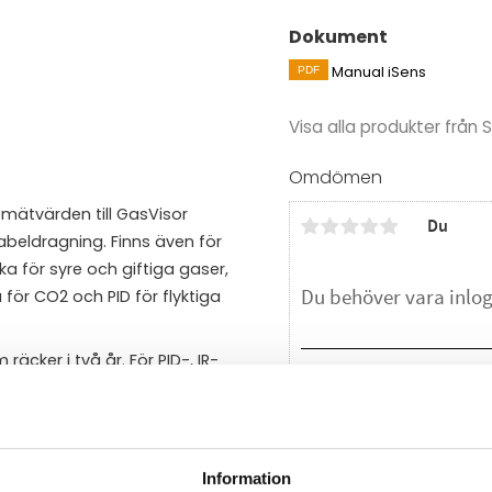
Dokument
Manual iSens
Visa alla produkter från
Omdömen
 mätvärden till GasVisor
Du
beldragning. Finns även för
 för syre och giftiga gaser,
 för CO2 och PID för flyktiga
räcker i två år. För PID-, IR-
tektorerna i serien iSens
Bli den första att läm
isor för övervakning av larm
å användas för att övervaka
Information