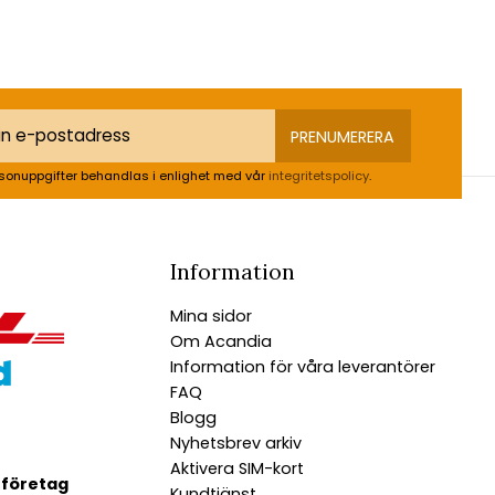
PRENUMERERA
sonuppgifter behandlas i enlighet med vår
integritetspolicy
.
Information
Mina sidor
Om Acandia
Information för våra leverantörer
FAQ
Blogg
Nyhetsbrev arkiv
Aktivera SIM-kort
 företag
Kundtjänst