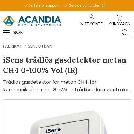
Fri telefonsupport
Service och underhåll
Meny
MITT KONTO
KUNDVAGN
FABRIKAT
SENSOTRAN
iSens trådlös gasdetektor metan
CH4 0-100% Vol (IR)
Trådlös gasdetektor för metan CH4, för
kommunikation med GasVisor trådlösa larmcentraler.