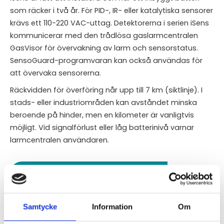
som räcker i två år. För PID-, IR- eller katalytiska sensorer
krävs ett 110-220 VAC-uttag. Detektorerna i serien iSens
kommunicerar med den trådlösa gaslarmcentralen
GasVisor för övervakning av larm och sensorstatus.
SensoGuard-programvaran kan också användas för
att övervaka sensorerna.
Räckvidden för överföring når upp till 7 km (siktlinje). I
stads- eller industriområden kan avståndet minska
beroende på hinder, men en kilometer är vanligtvis
möjligt. Vid signalförlust eller låg batterinivå varnar
larmcentralen användaren.
STÄLL EN FRÅGA OM PRODUKTEN
Egenskaper
Specifikationer
Samtycke
Information
Om