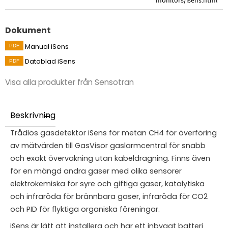
monitors/isens.html
Dokument
Manual iSens
Datablad iSens
Visa alla produkter från Sensotran
Beskrivning
Trådlös gasdetektor iSens för metan CH4 för överföring
av mätvärden till GasVisor gaslarmcentral för snabb
och exakt övervakning utan kabeldragning. Finns även
för en mängd andra gaser med olika sensorer
elektrokemiska för syre och giftiga gaser, katalytiska
och infraröda för brännbara gaser, infraröda för CO2
och PID för flyktiga organiska föreningar.
iSens är lätt att installera och har ett inbyggt batteri