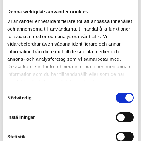
Denna webbplats använder cookies
Omdömen
Vi använder enhetsidentifierare för att anpassa innehållet
Du
och annonserna till användarna, tillhandahålla funktioner
för sociala medier och analysera vår trafik. Vi
vidarebefordrar även sådana identifierare och annan
information från din enhet till de sociala medier och
annons- och analysföretag som vi samarbetar med.
Dessa kan i sin tur kombinera informationen med annan
information som du har tillhandahållit eller som de har
Bli den första att lämna ett omdöme.
samlat in när du har använt deras tjänster.
Samtyckesval
Nödvändig
Inställningar
Statistik