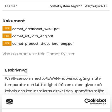
Läs mer
cometsystem.se/produkter/reg-w3911
Dokument
comet_datasheet_w3911.pdf
comet_iot_lora_eng.pdf
comet_product_sheet_lora_eng.pdf
Visa alla produkter från Comet System
Beskrivning
W3911-sensorn med LoRaWAN-nätverksutgång mäter
temperatur och luftfuktighet från en extern givare på
kabeln och kan installeras direkt i den uppmätta miljön
tack vare dess IP65-klassade kapsling. LoRa-enheterna
drivs av ett utbytbart batteri med en livslängd på upp
till 10 år (standard är 3 år). Extern strömförsörjning med