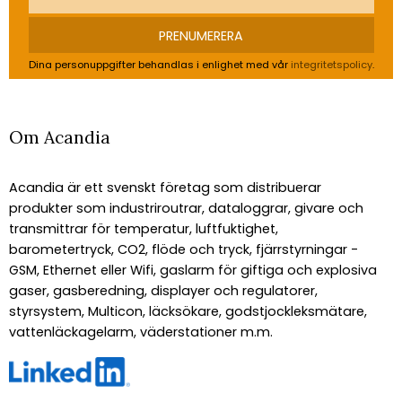
PRENUMERERA
Dina personuppgifter behandlas i enlighet med vår
integritetspolicy
.
Om Acandia
Acandia är ett svenskt företag som distribuerar
produkter som industriroutrar, dataloggrar, givare och
transmittrar för temperatur, luftfuktighet,
barometertryck, CO2, flöde och tryck, fjärrstyrningar -
GSM, Ethernet eller Wifi, gaslarm för giftiga och explosiva
gaser, gasberedning, displayer och regulatorer,
styrsystem, Multicon, läcksökare, godstjockleksmätare,
vattenläckagelarm, väderstationer m.m.