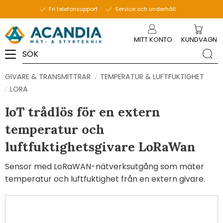
Fri telefonsupport
Service och underhåll
Meny
MITT KONTO
KUNDVAGN
GIVARE & TRANSMITTRAR
TEMPERATUR & LUFTFUKTIGHET
LORA
IoT trådlös för en extern
temperatur och
luftfuktighetsgivare LoRaWan
Sensor med LoRaWAN-nätverksutgång som mäter
temperatur och luftfuktighet från en extern givare.