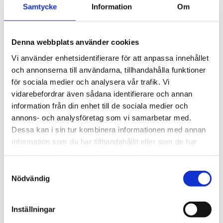
Samtycke
Information
Om
valfria tillbehör finns också tillgänglig. Sensorn kan
användas med ett lämpligt sensorkåpa även i mer
krävande förhållanden.
Denna webbplats använder cookies
De uppmätta värdena överförs trådlöst med justerbara
intervall (från 5 minuter till 24 timmar) till COMET Cloud-
Vi använder enhetsidentifierare för att anpassa innehållet
och annonserna till användarna, tillhandahålla funktioner
lagringen, där de är tillgängliga för användare via dator
för sociala medier och analysera vår trafik. Vi
eller mobil enhet. Sensorerna erbjuder fjärrkonfiguration
vidarebefordrar även sådana identifierare och annan
från COMET Cloud och har möjlighet att övervaka upp
information från din enhet till de sociala medier och
till två larmgränser, där eventuella överskridanden
annons- och analysföretag som vi samarbetar med.
signaleras med en varning som skickas till användaren.
Dessa kan i sin tur kombinera informationen med annan
information som du har tillhandahållit eller som de har
STÄLL EN FRÅGA OM PRODUKTEN
samlat in när du har använt deras tjänster.
Samtyckesval
Nödvändig
Egenskaper
Specifikationer
Inställningar