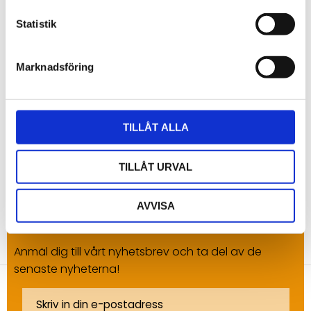
Omdömen
Statistik
Du
Marknadsföring
TILLÅT ALLA
Bli den första att lämna ett omdöme.
TILLÅT URVAL
AVVISA
NYHETSBREV
Anmäl dig till vårt nyhetsbrev och ta del av de
senaste nyheterna!