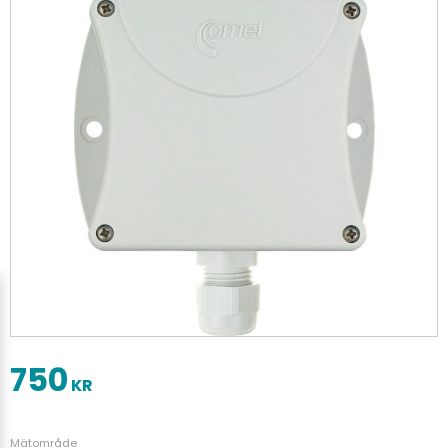
750
KR
Mätområde