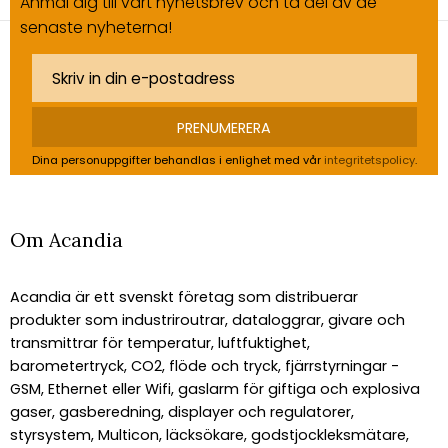
Anmäl dig till vårt nyhetsbrev och ta del av de
senaste nyheterna!
PRENUMERERA
Dina personuppgifter behandlas i enlighet med vår
integritetspolicy
.
Om Acandia
Acandia är ett svenskt företag som distribuerar
produkter som industriroutrar, dataloggrar, givare och
transmittrar för temperatur, luftfuktighet,
barometertryck, CO2, flöde och tryck, fjärrstyrningar -
GSM, Ethernet eller Wifi, gaslarm för giftiga och explosiva
gaser, gasberedning, displayer och regulatorer,
styrsystem, Multicon, läcksökare, godstjockleksmätare,