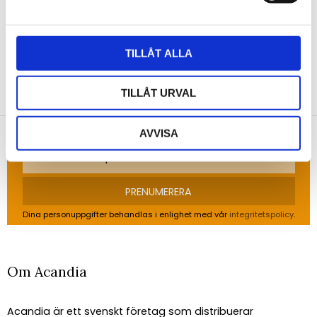
Bli den första att lämna ett omdöme.
TILLÅT ALLA
NYHETSBREV
TILLÅT URVAL
Anmäl dig till vårt nyhetsbrev och ta del av de
senaste nyheterna!
AVVISA
PRENUMERERA
Dina personuppgifter behandlas i enlighet med vår
integritetspolicy
.
Om Acandia
Acandia är ett svenskt företag som distribuerar