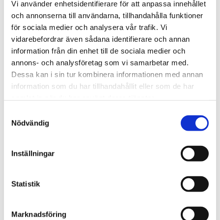
Vi använder enhetsidentifierare för att anpassa innehållet
Utan kontaktdon.
och annonserna till användarna, tillhandahålla funktioner
för sociala medier och analysera vår trafik. Vi
vidarebefordrar även sådana identifierare och annan
STÄLL EN FRÅGA OM PRODUKTEN
information från din enhet till de sociala medier och
annons- och analysföretag som vi samarbetar med.
Dessa kan i sin tur kombinera informationen med annan
Temperaturgivare
Specifikationer
information som du har tillhandahållit eller som de har
samlat in när du har använt deras tjänster.
Omdömen
Samtyckesval
Nödvändig
Du
Inställningar
Statistik
Marknadsföring