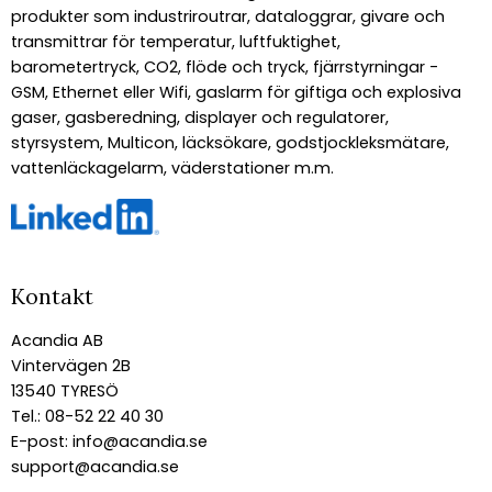
produkter som industriroutrar, dataloggrar, givare och
transmittrar för temperatur, luftfuktighet,
barometertryck, CO2, flöde och tryck, fjärrstyrningar -
GSM, Ethernet eller Wifi, gaslarm för giftiga och explosiva
gaser, gasberedning, displayer och regulatorer,
styrsystem, Multicon, läcksökare, godstjockleksmätare,
vattenläckagelarm, väderstationer m.m.
Kontakt
Acandia AB
Vintervägen 2B
13540 TYRESÖ
Tel.: 08-52 22 40 30
E-post:
info@acandia.se
support@acandia.se