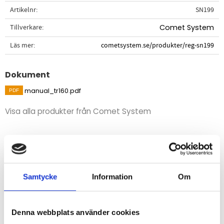
Artikelnr
SN199
Tillverkare
Comet System
Läs mer
cometsystem.se/produkter/reg-sn199
Dokument
manual_tr160.pdf
Visa alla produkter från Comet System
Beskrivning
Universal temperaturgivare i polyamid och PVC, IP67,
mätområde -30 till +80°C.
Samtycke
Information
Om
Noggrannhet t = ±(0.30+0.005*|t|) - klass B i enlighet
med IEC751.
Givare i polyamid och kabel i PVC.
Denna webbplats använder cookies
Givare - diameter 6mm, längd 20mm.