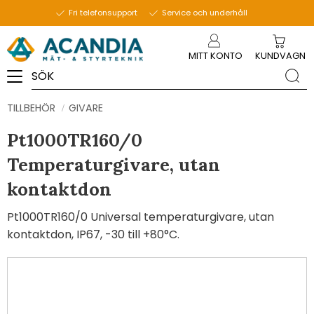
Fri telefonsupport
Service och underhåll
Meny
MITT KONTO
KUNDVAGN
TILLBEHÖR
GIVARE
Pt1000TR160/0
Temperaturgivare, utan
kontaktdon
Pt1000TR160/0 Universal temperaturgivare, utan
kontaktdon, IP67, -30 till +80°C.