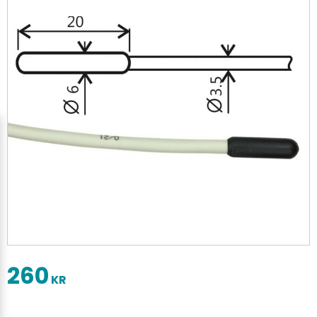
260
KR