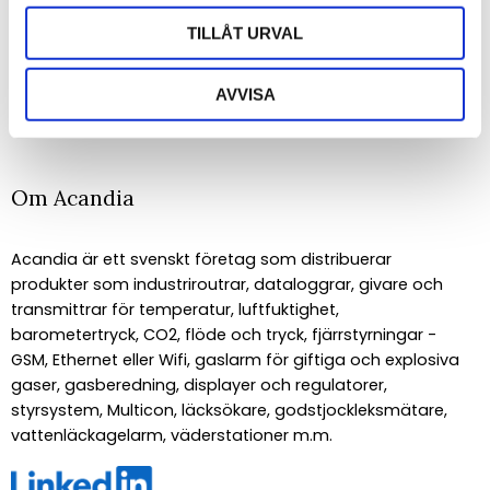
TILLÅT URVAL
PRENUMERERA
AVVISA
Dina personuppgifter behandlas i enlighet med vår
integritetspolicy
.
Om Acandia
Acandia är ett svenskt företag som distribuerar
produkter som industriroutrar, dataloggrar, givare och
transmittrar för temperatur, luftfuktighet,
barometertryck, CO2, flöde och tryck, fjärrstyrningar -
GSM, Ethernet eller Wifi, gaslarm för giftiga och explosiva
gaser, gasberedning, displayer och regulatorer,
styrsystem, Multicon, läcksökare, godstjockleksmätare,
vattenläckagelarm, väderstationer m.m.