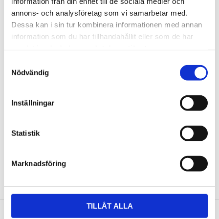
information från din enhet till de sociala medier och
Omdömen
annons- och analysföretag som vi samarbetar med.
Dessa kan i sin tur kombinera informationen med annan
Du
information som du har tillhandahållit eller som de har
samlat in när du har använt deras tjänster.
Samtyckesval
Nödvändig
Inställningar
Bli den första att lämna ett omdöme.
Statistik
Marknadsföring
NYHETSBREV
Anmäl dig till vårt nyhetsbrev och ta del av de
senaste nyheterna!
TILLÅT ALLA