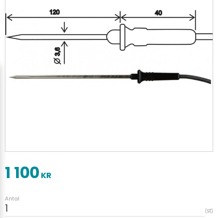
1 100
KR
Antal
st