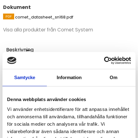
Dokument
comet_datasheet_sn168.pdf
Visa alla produkter från Comet System
Beskrivning
Insticksgivare avsedd för temperatur Pt1000.
Handhållen spetsig insticksgivare med kabel 1 meter.
Mätområde -30 till +220°C. Givaren är inte vattentät.
Samtycke
Information
Om
Utan kontaktdon.
Responstid t63<10s, t95<30s, uppmätt i vätska.
Denna webbplats använder cookies
Vi använder enhetsidentifierare för att anpassa innehållet
STÄLL EN FRÅGA OM PRODUKTEN
och annonserna till användarna, tillhandahålla funktioner
för sociala medier och analysera vår trafik. Vi
vidarebefordrar även sådana identifierare och annan