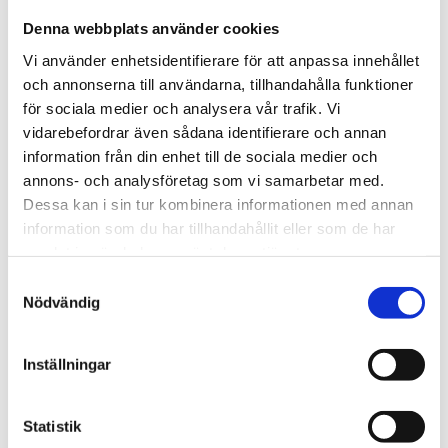
Den använda kabeltypen har teflonisolering med
Denna webbplats använder cookies
avskärmning. Sensorn är designad för universellt bruk.
Vi använder enhetsidentifierare för att anpassa innehållet
Användningsmetoden måste väljas med hänsyn till
och annonserna till användarna, tillhandahålla funktioner
temperatur- och kemikalieresistensen hos höljet och
för sociala medier och analysera vår trafik. Vi
inledningskabeln.
vidarebefordrar även sådana identifierare och annan
Sensorn är även designad för användning i en kemiskt
information från din enhet till de sociala medier och
icke-aggressiv miljö.
annons- och analysföretag som vi samarbetar med.
Dessa kan i sin tur kombinera informationen med annan
STÄLL EN FRÅGA OM PRODUKTEN
information som du har tillhandahållit eller som de har
samlat in när du har använt deras tjänster.
Samtyckesval
Nödvändig
Omdömen
Inställningar
Du
Statistik