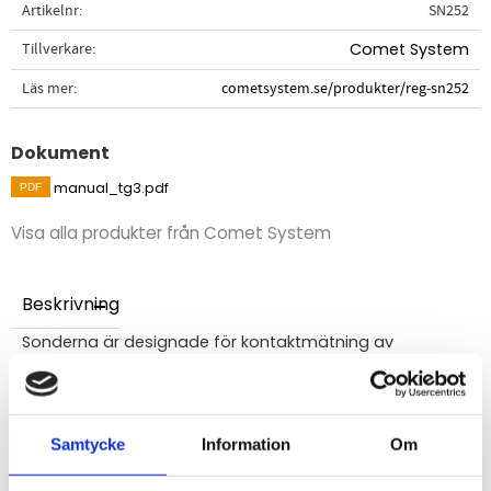
Artikelnr
SN252
Tillverkare
Comet System
Läs mer
cometsystem.se/produkter/reg-sn252
Dokument
manual_tg3.pdf
Visa alla produkter från Comet System
Beskrivning
Sonderna är designade för kontaktmätning av
temperaturen hos gasformiga och flytande eller fasta
ämnen.
Det ultratunna höljet har en diameter på 3 mm som
Samtycke
Information
Om
säkertställer snabb respons på
temperaturförändringar.