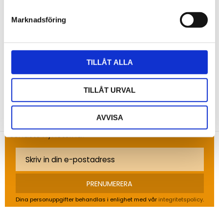
Marknadsföring
Bli den första att lämna ett omdöme.
TILLÅT ALLA
TILLÅT URVAL
NYHETSBREV
AVVISA
Anmäl dig till vårt nyhetsbrev och ta del av de
senaste nyheterna!
PRENUMERERA
Dina personuppgifter behandlas i enlighet med vår
integritetspolicy
.