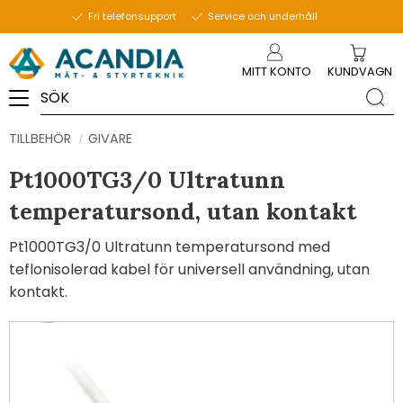
Fri telefonsupport
Service och underhåll
Meny
MITT KONTO
KUNDVAGN
TILLBEHÖR
GIVARE
Pt1000TG3/0 Ultratunn
temperatursond, utan kontakt
Pt1000TG3/0 Ultratunn temperatursond med
teflonisolerad kabel för universell användning, utan
kontakt.