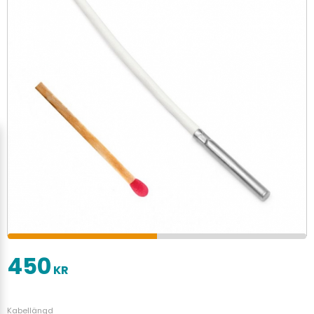
450
KR
Kabellängd