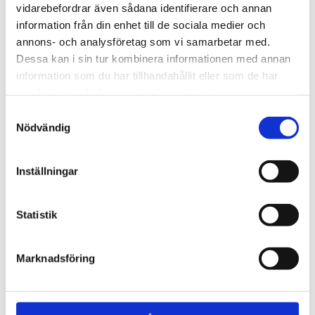
vidarebefordrar även sådana identifierare och annan
information från din enhet till de sociala medier och
annons- och analysföretag som vi samarbetar med.
Dessa kan i sin tur kombinera informationen med annan
Omdömen
information som du har tillhandahållit eller som de har
samlat in när du har använt deras tjänster.
Du
Samtyckesval
Nödvändig
Inställningar
Statistik
Bli den första att lämna ett omdöme.
Marknadsföring
NYHETSBREV