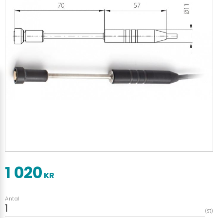
1 020
KR
Antal
st