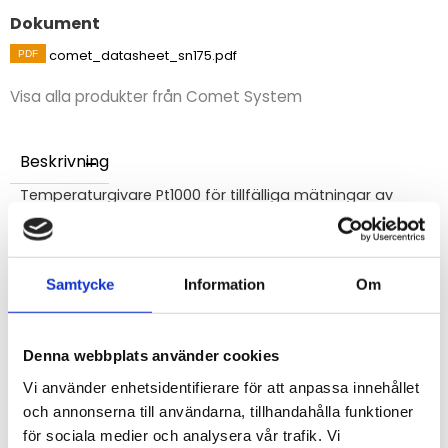
Dokument
comet_datasheet_sn175.pdf
Visa alla produkter från Comet System
Beskrivning
Temperaturgivare Pt1000 för tillfälliga mätningar av
yttemperatur.
Handhållen ytgivare med kabel för mätning av
yttemperatur i området -50 till +220°C.
Samtycke
Information
Om
Utan kontaktdon
Givaren är inte fukttålig.
Noggrannhet t=±(0.30+0.005*|t|) - klass B i enlighet
Denna webbplats använder cookies
med IEC751.
Vi använder enhetsidentifierare för att anpassa innehållet
och annonserna till användarna, tillhandahålla funktioner
STÄLL EN FRÅGA OM PRODUKTEN
för sociala medier och analysera vår trafik. Vi