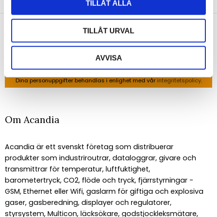
Anmäl dig till vårt nyhetsbrev och ta del av de
TILLÅT ALLA
senaste nyheterna!
TILLÅT URVAL
AVVISA
PRENUMERERA
Dina personuppgifter behandlas i enlighet med vår
integritetspolicy
.
Om Acandia
Acandia är ett svenskt företag som distribuerar
produkter som industriroutrar, dataloggrar, givare och
transmittrar för temperatur, luftfuktighet,
barometertryck, CO2, flöde och tryck, fjärrstyrningar -
GSM, Ethernet eller Wifi, gaslarm för giftiga och explosiva
gaser, gasberedning, displayer och regulatorer,
styrsystem, Multicon, läcksökare, godstjockleksmätare,