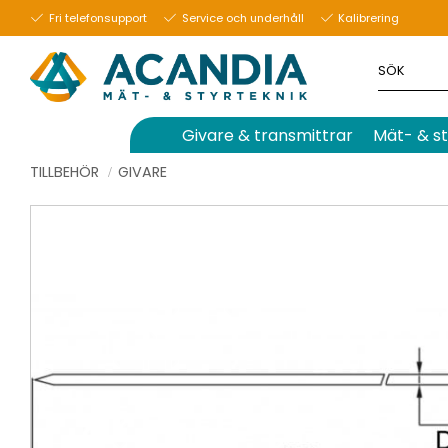
Fri telefonsupport
Service och underhåll
Kalibrering
Givare & transmittrar
Mät- & st
TILLBEHÖR
GIVARE