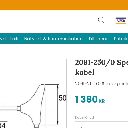
Produktens betyg
Baserat p
yrteknik
Nätverk & kommunikation
Tillbehör
Fabrik
2091-250/0 Spe
kabel
2091-250/0 Spetsig inst
1 380
KR
Kabellängd