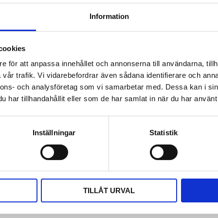
Tillverkare
Information
Läs mer
cookies
Dokument
e för att anpassa innehållet och annonserna till användarna, tillh
manual_2091_250.pd
vår trafik. Vi vidarebefordrar även sådana identifierare och anna
nnons- och analysföretag som vi samarbetar med. Dessa kan i sin
Visa alla produkter frå
har tillhandahållit eller som de har samlat in när du har använt 
Omdömen
Inställningar
Statistik
Du
CP-handtag och teflonisolerad
TILLÅT URVAL