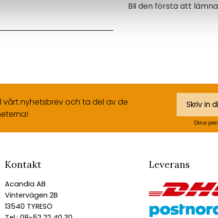
Bli den första att läm
ll vårt nyhetsbrev och ta del av de
eterna!
Dina per
Kontakt
Leverans
Acandia AB
Vintervägen 2B
13540 TYRESÖ
Tel.: 08-52 22 40 30