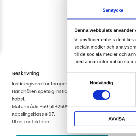
Samtycke
Denna webbplats använder 
Vi använder enhetsidentifierar
sociala medier och analysera 
till de sociala medier och a
med annan information som du 
Beskrivning
Samtyckesval
Nödvändig
Insticksgivare för temperatur Pt1000.
Handhållen spetsig insticksgivare i rostfritt stål med L
kabel.
Mätområde -50 till +250°C.
Kapslingsklass IP67.
AVVISA
Utan kontaktdon.