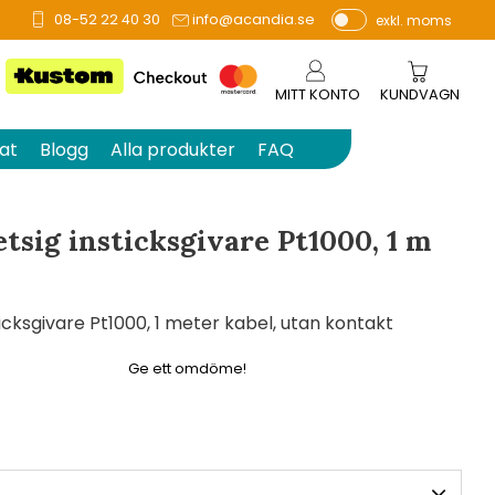
08-52 22 40 30
info@acandia.se
exkl. moms
å 0 betyg.
P
ri
s
MITT KONTO
KUNDVAGN
e
r
at
Blogg
Alla produkter
FAQ
vi
s
a
tsig insticksgivare Pt1000, 1 m
s
icksgivare Pt1000, 1 meter kabel, utan kontakt
Ge ett omdöme!