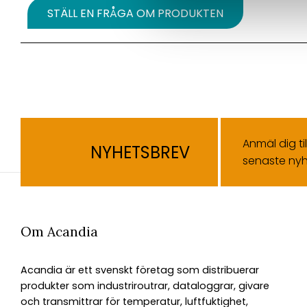
STÄLL EN FRÅGA OM PRODUKTEN
Anmäl dig ti
NYHETSBREV
senaste nyh
Om Acandia
Acandia är ett svenskt företag som distribuerar
produkter som industriroutrar, dataloggrar, givare
och transmittrar för temperatur, luftfuktighet,