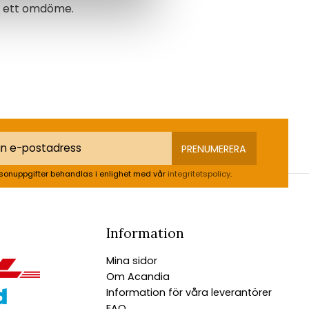
na ett omdöme.
PRENUMERERA
sonuppgifter behandlas i enlighet med vår
integritetspolicy
.
Information
Mina sidor
Om Acandia
Information för våra leverantörer
FAQ