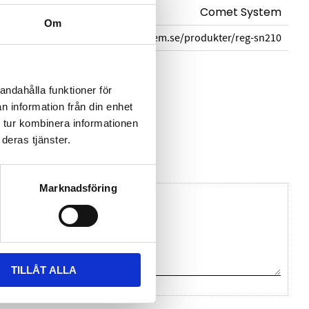
Comet System
Om
cometsystem.se/produkter/reg-sn210
andahålla funktioner för
f
n information från din enhet
 tur kombinera informationen
n Comet System
deras tjänster.
Marknadsföring
TILLÅT ALLA