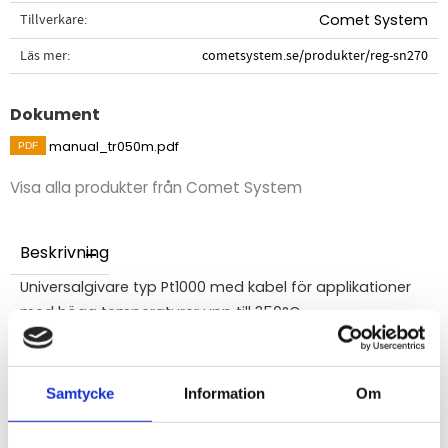
Tillverkare
Comet System
Läs mer
cometsystem.se/produkter/reg-sn270
Dokument
manual_tr050m.pdf
Visa alla produkter från Comet System
Beskrivning
Universalgivare typ Pt1000 med kabel för applikationer
med höga temperaturer upp till 350°C.
Universal temperaturgivare för torkar, lödmaskiner, etc.
Temperaturområdet fär den aktiva delen av sonden
(under ringen) är
-50
...
+
400
°C
,
tillfälligt
Samtycke
Information
Om
upp
till
+
450°C
. Kabeln har teflonisolering så
temperaturen runt kabeln får inte överstiga 250°C