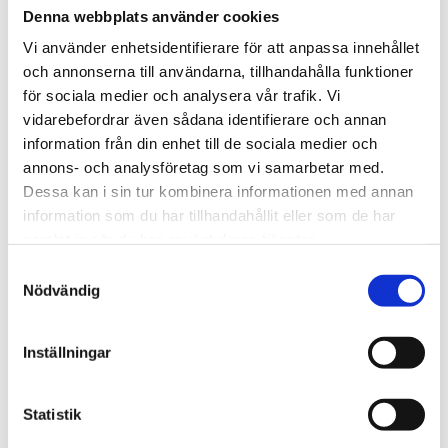
Kapslingsklass: IP67
Denna webbplats använder cookies
Utan kontaktdon.
Vi använder enhetsidentifierare för att anpassa innehållet
Givarna är huvudsakligen avsedda för mätning av
och annonserna till användarna, tillhandahålla funktioner
temperatur i rökgaser från värmepannor, eldstäder och
för sociala medier och analysera vår trafik. Vi
ångpannor. Givarna är avsedda för användning i
vidarebefordrar även sådana identifierare och annan
kemiskt icke aggressiv miljö.
information från din enhet till de sociala medier och
annons- och analysföretag som vi samarbetar med.
Dessa kan i sin tur kombinera informationen med annan
STÄLL EN FRÅGA OM PRODUKTEN
information som du har tillhandahållit eller som de har
samlat in när du har använt deras tjänster.
Samtyckesval
Nödvändig
Omdömen
Inställningar
Du
Statistik