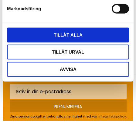
Marknadsföring
Bli den första att lämna ett omdöme.
TILLÅT ALLA
TILLÅT URVAL
NYHETSBREV
Anmäl dig till vårt nyhetsbrev och ta del av de
AVVISA
senaste nyheterna!
PRENUMERERA
Dina personuppgifter behandlas i enlighet med vår
integritetspolicy
.