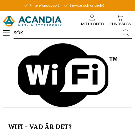
1 oktober 2020
Fri telefonsupport
Service och underhåll
Meny
MITT KONTO
KUNDVAGN
WIFI - VAD ÄR DET?