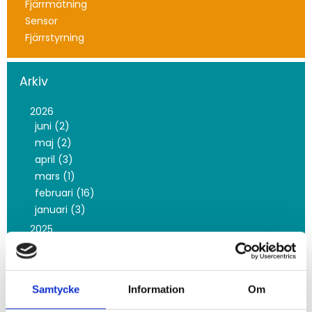
Fjärrmätning
Sensor
Fjärrstyrning
Arkiv
2026
juni (2)
maj (2)
april (3)
mars (1)
februari (16)
januari (3)
2025
november (3)
oktober (10)
september (2)
Samtycke
Information
Om
juni (5)
maj (8)