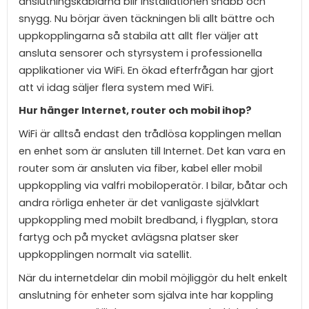
anslutningskablarna blir installationen snabb och
snygg. Nu börjar även täckningen bli allt bättre och
uppkopplingarna så stabila att allt fler väljer att
ansluta sensorer och styrsystem i professionella
applikationer via WiFi. En ökad efterfrågan har gjort
att vi idag säljer flera system med WiFi.
Hur hänger Internet, router och mobil ihop?
WiFi är alltså endast den trådlösa kopplingen mellan
en enhet som är ansluten till Internet. Det kan vara en
router som är ansluten via fiber, kabel eller mobil
uppkoppling via valfri mobiloperatör. I bilar, båtar och
andra rörliga enheter är det vanligaste självklart
uppkoppling med mobilt bredband, i flygplan, stora
fartyg och på mycket avlägsna platser sker
uppkopplingen normalt via satellit.
När du internetdelar din mobil möjliggör du helt enkelt
anslutning för enheter som själva inte har koppling