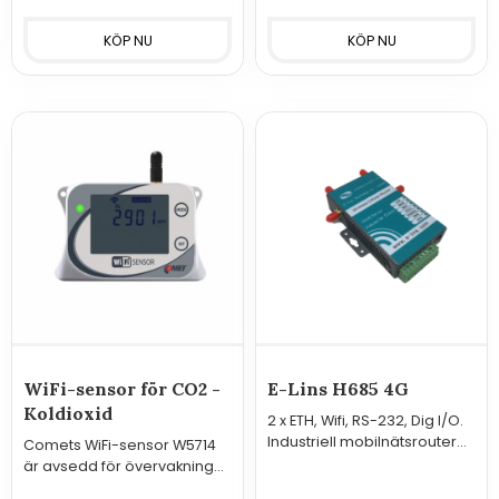
produkter nedan).
WiFi-sensor för CO2 -
E-Lins H685 4G
Koldioxid
2 x ETH, Wifi, RS-232, Dig I/O.
Industriell mobilnätsrouter
Comets WiFi-sensor W5714
med många avancerade
är avsedd för övervakning
funktioner i kompakt format.
av CO2 (koldioxid).