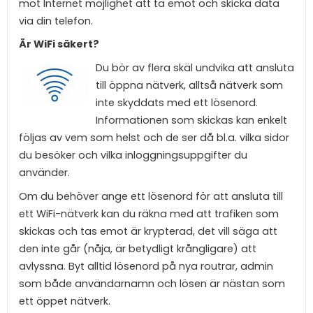
mot Internet möjlighet att ta emot och skicka data
via din telefon.
Är WiFi säkert?
Du bör av flera skäl undvika att ansluta
till öppna nätverk, alltså nätverk som
inte skyddats med ett lösenord.
Informationen som skickas kan enkelt
följas av vem som helst och de ser då bl.a. vilka sidor
du besöker och vilka inloggningsuppgifter du
använder.
Om du behöver ange ett lösenord för att ansluta till
ett WiFi-nätverk kan du räkna med att trafiken som
skickas och tas emot är krypterad, det vill säga att
den inte går (nåja, är betydligt krångligare) att
avlyssna. Byt alltid lösenord på nya routrar, admin
som både användarnamn och lösen är nästan som
ett öppet nätverk.