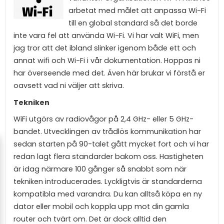
arbetat med målet att anpassa Wi-Fi
till en global standard så det borde
inte vara fel att använda Wi-Fi. Vi har valt WiFi, men
jag tror att det ibland slinker igenom både ett och
annat wifi och Wi-Fi i vår dokumentation. Hoppas ni
har överseende med det. Även här brukar vi förstå er
oavsett vad ni väljer att skriva.
Tekniken
WiFi utgörs av radiovågor på 2,4 GHz- eller 5 GHz-
bandet. Utvecklingen av trådlös kommunikation har
sedan starten på 90-talet gått mycket fort och vi har
redan lagt flera standarder bakom oss. Hastigheten
är idag närmare 100 gånger så snabbt som när
tekniken introducerades. Lyckligtvis är standarderna
kompatibla med varandra. Du kan alltså köpa en ny
dator eller mobil och koppla upp mot din gamla
router och tvärt om. Det är dock alltid den