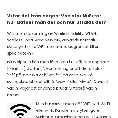
Vi tar det från början: Vad står WiFi för,
hur skriver man det och hur uttalas det?
WiFi är en förkortning av Wireless Fidelity. WLAN,
Wireless Local Area Network, används normalt
synonymt med WiFi men är inte begränsat till en
specifik teknik.
På Wikipedia kan man läsa ”Wi-Fi ([ˈvifi] eller engelska:
[ˈwaɪfi:], [ˈwaɪfaɪ])”. Vår tolkning är att det uttalas
"vifi" på svenska och "waifai" på engelska. På
svengelska blir det alltså ”wai-fi” eller "vi-fai". Oavsett
vad ni väljer att använda brukar vi förstå vad ni
menar.
Men hur skriver man då? WiFi, wifi, Wi-Fi
eller wi-fi. Kanske finns ytterligare
varianter. Organisationen Wi-Fi Alliance