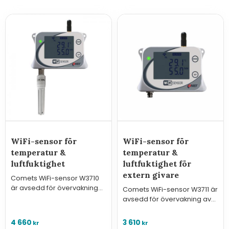
WiFi-sensor för
WiFi-sensor för
temperatur &
temperatur &
luftfuktighet
luftfuktighet för
extern givare
Comets WiFi-sensor W3710
är avsedd för övervakning
Comets WiFi-sensor W3711 är
av temperatur och relativ
avsedd för övervakning av
fuktighet med en ansluten
temperatur och relativ
sensor som ingår i
fuktighet med extern givare
4 660
3 610
kr
kr
leveransen.
(ingår ej, se relaterade