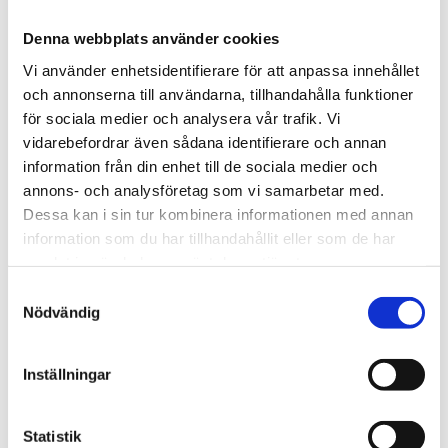
mars (5)
Denna webbplats använder cookies
februari (9)
januari (12)
Vi använder enhetsidentifierare för att anpassa innehållet
och annonserna till användarna, tillhandahålla funktioner
2024
december (5)
för sociala medier och analysera vår trafik. Vi
november (20)
vidarebefordrar även sådana identifierare och annan
oktober (8)
information från din enhet till de sociala medier och
september (2)
annons- och analysföretag som vi samarbetar med.
augusti (1)
Dessa kan i sin tur kombinera informationen med annan
juli (1)
information som du har tillhandahållit eller som de har
maj (2)
samlat in när du har använt deras tjänster.
mars (2)
Samtyckesval
februari (1)
Nödvändig
januari (4)
2023
Inställningar
november (2)
oktober (42)
september (35)
Statistik