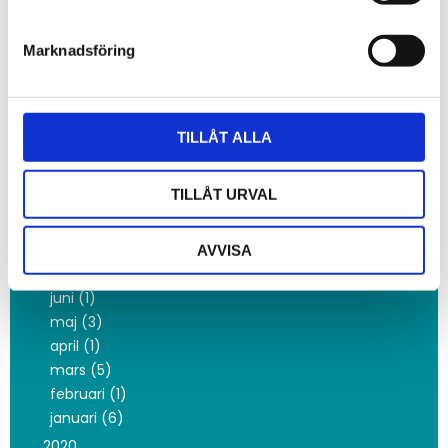
juni (1)
mars (1)
Marknadsföring
februari (4)
2022
december (2)
oktober (3)
TILLÅT ALLA
maj (1)
februari (3)
TILLÅT URVAL
januari (4)
2021
november (1)
AVVISA
oktober (3)
juni (1)
maj (3)
april (1)
mars (5)
februari (1)
januari (6)
2020