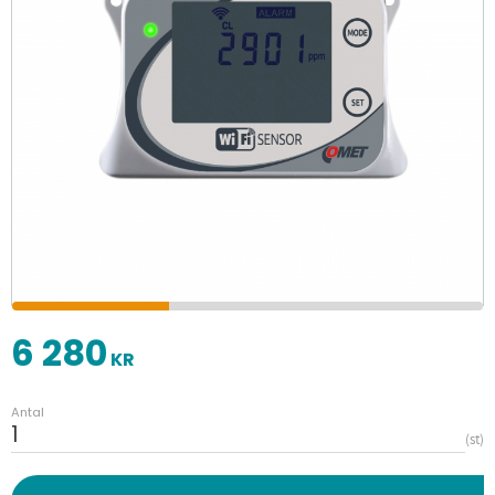
6 280
KR
Antal
st