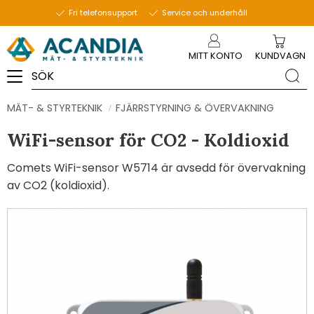
Fri telefonsupport
Service och underhåll
Meny
MITT KONTO
KUNDVAGN
MÄT- & STYRTEKNIK
FJÄRRSTYRNING & ÖVERVAKNING
WiFi-sensor för CO2 - Koldioxid
Comets WiFi-sensor W5714 är avsedd för övervakning
av CO2 (koldioxid).