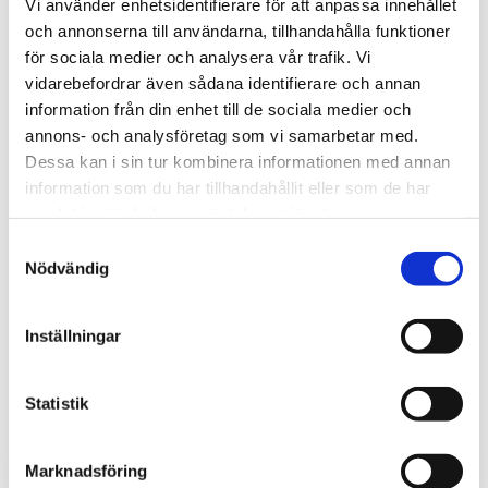
Vi använder enhetsidentifierare för att anpassa innehållet
och annonserna till användarna, tillhandahålla funktioner
för sociala medier och analysera vår trafik. Vi
vidarebefordrar även sådana identifierare och annan
information från din enhet till de sociala medier och
annons- och analysföretag som vi samarbetar med.
Dessa kan i sin tur kombinera informationen med annan
information som du har tillhandahållit eller som de har
samlat in när du har använt deras tjänster.
Samtyckesval
Nödvändig
COMET Cloud molntjänst en kredit - ett år
Molntjänst för övervakning, larm och visualisering av
Inställningar
mätvärden från Comets IoT-sensorer (4G-loggrar, WiFi-,
Sigfox-sensorer, MS & Websensor).
280
kr
Statistik
INFO
Marknadsföring