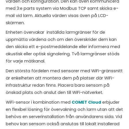
värden och konfiguration. Den kan även kommunicera
med 3:e parts system via Modbus TCP samt skicka e-
mail vid larm. Aktuella värden visas även på LCD-
skärmen.
Enheten övervakar inställda larmgränser för de
uppmätta värdena och om den överskrider dem kan
den skicka ett e-postmeddelande eller informera med
akustisk eller optisk signalering. Två larmgränser stöds
för varje mätkanal.
Den största fördelen med sensorer med WiFi-gränssnitt
är enkelheten att montera dem på platser där WiFi-
infrastruktur redan finns. Placera bara sensorn på
önskad plats och anslut den till WiFi-nätverket.
WiFi-sensor i kombination med
COMET Cloud
erbjuder
en flexibel lösning för övervakning och larm utan att det
behövs en serverinstallation från användarens sida. Vid
behov kan sensorn också anslutas till lokalt installerad