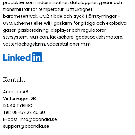
produkter som industriroutrar, dataloggrar, givare och
transmittrar för temperatur, luftfuktighet,
barometertryck, CO2, flöde och tryck, fjärrstyrningar -
GSM, Ethernet eller Wifi, gaslarm för giftiga och explosiva
gaser, gasberedning, displayer och regulatorer,
styrsystem, Multicon, läcksökare, godstjockleksmätare,
vattenläckagelarm, väderstationer m.m.
Kontakt
Acandia AB
Vintervägen 2B
13540 TYRESÖ
Tel.: 08-52 22 40 30
E-post:
info@acandia.se
support@acandia.se