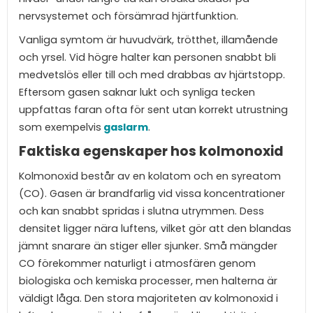
nervsystemet och försämrad hjärtfunktion.
Vanliga symtom är huvudvärk, trötthet, illamående
och yrsel. Vid högre halter kan personen snabbt bli
medvetslös eller till och med drabbas av hjärtstopp.
Eftersom gasen saknar lukt och synliga tecken
uppfattas faran ofta för sent utan korrekt utrustning
som exempelvis
gaslarm
.
Faktiska egenskaper hos kolmonoxid
Kolmonoxid består av en kolatom och en syreatom
(CO). Gasen är brandfarlig vid vissa koncentrationer
och kan snabbt spridas i slutna utrymmen. Dess
densitet ligger nära luftens, vilket gör att den blandas
jämnt snarare än stiger eller sjunker. Små mängder
CO förekommer naturligt i atmosfären genom
biologiska och kemiska processer, men halterna är
väldigt låga. Den stora majoriteten av kolmonoxid i