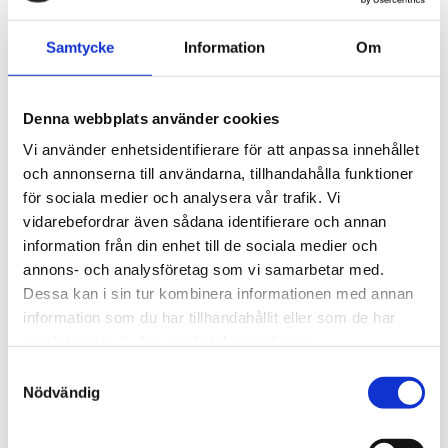
som gör gasen särskilt farlig, eftersom den varken
luktar eller syns och kan finnas i miljöer som upplevs
Samtycke
Information
Om
vanligtvis som säkra.
Summa summarum är att kolmonoxid är farlig
Denna webbplats använder cookies
eftersom den binder starkt till blodets hemoglobin
Vi använder enhetsidentifierare för att anpassa innehållet
och därmed hindrar syret från att nå kroppens organ.
och annonserna till användarna, tillhandahålla funktioner
Även små mängder kan orsaka allvarliga skador eller
för sociala medier och analysera vår trafik. Vi
död om exponeringen pågår. För att skydda sig krävs
vidarebefordrar även sådana identifierare och annan
god ventilation, fungerande larm och medvetenhet
information från din enhet till de sociala medier och
om var riskerna finns. Genom att följa
annons- och analysföretag som vi samarbetar med.
myndigheternas rekommendationer och övervaka
Dessa kan i sin tur kombinera informationen med annan
luftkvaliteten kan både privatpersoner och industrier
information som du har tillhandahållit eller som de har
minska risken för kolmonoxidolyckor avsevärt.
samlat in när du har använt deras tjänster.
Källor:
Samtyckesval
Nödvändig
https://www.av.se/halsa-och-sakerhet/kemiska-
risker/gransvarden-for-luftvagsexponering/