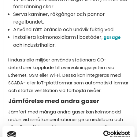
förbränning sker.
Serva kaminer, rökgångar och pannor
regelbundet.
Använd rätt bränsle och undvik fuktig ved.
Installera kolmonoxidlarm i bostäder,
garage
och industrihallar.
I industriella miljöer används stationära CO-
detektorer kopplade till övervakningssystem via
Ethernet, GSM eller Wi-Fi. Dessa kan integreras med
SCADA- eller IoT-plattformar som automatiskt larmar
och startar ventilation vid förhöjda nivåer.
Jämförelse med andra gaser
Jämfört med många andra gaser kan kolmonoxid
redan vid små koncentrationer ge omedelbara och
allvarliga effekter på kroppen genom att störa
syretransporten till livsviktiga organer. Det är just det