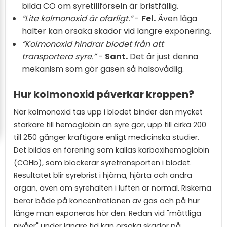
bilda CO om syretillförseln är bristfällig.
“Lite kolmonoxid är ofarligt.”
-
Fel.
Även låga
halter kan orsaka skador vid längre exponering.
“Kolmonoxid hindrar blodet från att
transportera syre.”
-
Sant.
Det är just denna
mekanism som gör gasen så hälsovådlig.
Hur kolmonoxid påverkar kroppen?
När kolmonoxid tas upp i blodet binder den mycket
starkare till hemoglobin än syre gör, upp till cirka 200
till 250 gånger kraftigare enligt medicinska studier.
Det bildas en förening som kallas karboxihemoglobin
(COHb), som blockerar syretransporten i blodet.
Resultatet blir syrebrist i hjärna, hjärta och andra
organ, även om syrehalten i luften är normal. Riskerna
beror både på koncentrationen av gas och på hur
länge man exponeras hör den. Redan vid "måttliga
nivåer" under längre tid kan orsaka skador på