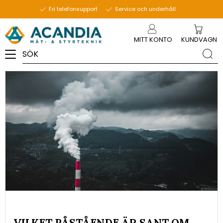
15 oktober 2025
Fri telefonsupport
Service och underhåll
Meny
MITT KONTO
KUNDVAGN
VILKET PÅSTÅENDE ÄR SANT OM